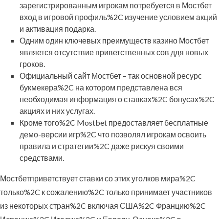
зарегистрированным игрокам потребуется в Мостбет
вход в игровой профиль%2C изучение условием акций
и активация подарка.
Одним один ключевых преимуществ казино Мостбет
является отсутствие приветственных сов ддя новых
гроков.
Официальный сайт Мостбет – так основной ресурс
букмекера%2C на котором представлена вся
необходимая информация о ставках%2C бонусах%2C
акциях и них услугах.
Кроме того%2C Mostbet предоставляет бесплатные
демо-версии игр%2C что позволял игрокам освоить
правила и стратегии%2C даже рискуя своими
средствами.
Мостбетприветствует ставки со этих уголков мира%2C
только%2C к сожалению%2C только принимает участников
из некоторых стран%2C включая США%2C Францию%2C