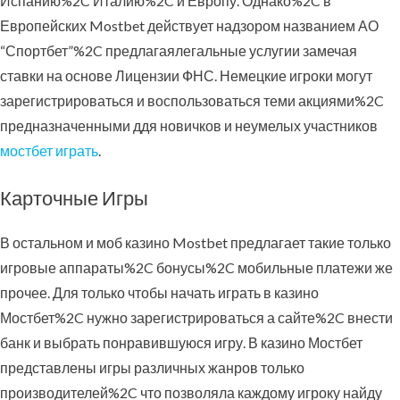
Испанию%2C Италию%2C и Европу. Однако%2C в
Европейских Mostbet действует надзором названием АО
“Спортбет”%2C предлагаялегальные услугии замечая
ставки на основе Лицензии ФНС. Немецкие игроки могут
зарегистрироваться и воспользоваться теми акциями%2C
предназначенными ддя новичков и неумелых участников
мостбет играть
.
Карточные Игры
В остальном и моб казино Mostbet предлагает такие только
игровые аппараты%2C бонусы%2C мобильные платежи же
прочее. Для только чтобы начать играть в казино
Мостбет%2C нужно зарегистрироваться а сайте%2C внести
банк и выбрать понравившуюся игру. В казино Мостбет
представлены игры различных жанров только
производителей%2C что позволяла каждому игроку найду