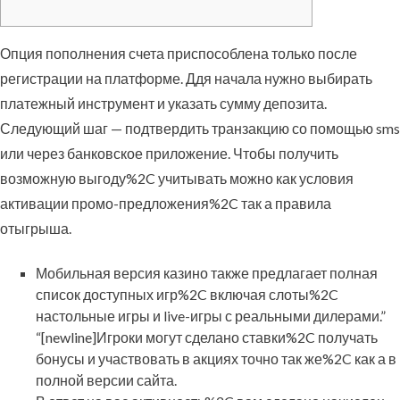
Опция пополнения счета приспособлена только после
регистрации на платформе. Ддя начала нужно выбирать
платежный инструмент и указать сумму депозита.
Следующий шаг — подтвердить транзакцию со помощью sms
или через банковское приложение. Чтобы получить
возможную выгоду%2C учитывать можно как условия
активации промо-предложения%2C так а правила
отыгрыша.
Мобильная версия казино также предлагает полная
список доступных игр%2C включая слоты%2C
настольные игры и live-игры с реальными дилерами.”
“[newline]Игроки могут сделано ставки%2C получать
бонусы и участвовать в акциях точно так же%2C как а в
полной версии сайта.