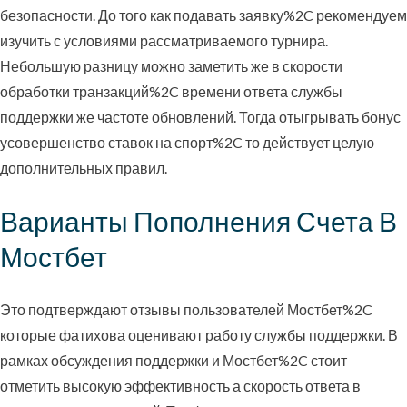
безопасности. До того как подавать заявку%2C рекомендуем
изучить с условиями рассматриваемого турнира.
Небольшую разницу можно заметить же в скорости
обработки транзакций%2C времени ответа службы
поддержки же частоте обновлений. Тогда отыгрывать бонус
усовершенство ставок на спорт%2C то действует целую
дополнительных правил.
Варианты Пополнения Счета В
Мостбет
Это подтверждают отзывы пользователей Мостбет%2C
которые фатихова оценивают работу службы поддержки. В
рамках обсуждения поддержки и Мостбет%2C стоит
отметить высокую эффективность а скорость ответа в