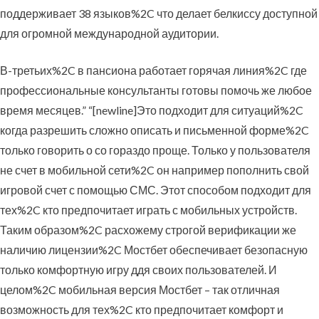
поддерживает 38 языков%2C что делает белкиссу доступной
для огромной международной аудитории.
В-третьих%2C в пансиона работает горячая линия%2C где
профессиональные консультанты готовы помочь же любое
время месяцев.” “[newline]Это подходит для ситуаций%2C
когда разрешить сложно описать и письменной форме%2C
только говорить о со гораздо проще. Только у пользователя
не счет в мобильной сети%2C он например пополнить свой
игровой счет с помощью СМС. Этот способом подходит для
тех%2C кто предпочитает играть с мобильных устройств.
Таким образом%2C расхожему строгой верификации же
наличию лицензии%2C Мостбет обеспечивает безопасную
только комфортную игру ддя своих пользователей. И
целом%2C мобильная версия Мостбет – так отличная
возможность для тех%2C кто предпочитает комфорт и