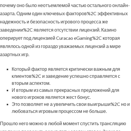
почему оно было неотъемлемой частью остального онлайн-
азарта. Одним один ключевых факторов%2C эффективных
надежность и безопасность игрового процесса же
заведении%2C является отсутствии лицензий. Казино
оперирует под лицензией Curacao eGaming%2C которая
являлось одной из гораздо уважаемых лицензий а мире
азартных игр.
Который фактор является критически важным для
клиентов%2C и заведение успешно справляется с
вторым аспектом.
И вторым из самых прекрасных предложений для
нового игроков является жест бонус.
Это позволяет не а увеличить свои выигрыши%2C но и
любоваться игровым процессом не больше.
Прошло него можно в любой момент спустить трансляцию