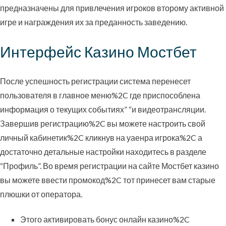
предназначены для привлечения игроков второму активной
игре и награждения их за преданность заведению.
Интерфейс Казино Мостбет
После успешность регистрации система перенесет
пользователя в главное меню%2C где приспособлена
информация о текущих событиях” “и видеотрансляции.
Завершив регистрацию%2C вы можете настроить свой
личный кабинетик%2C кликнув на уаенра игрока%2C а
достаточно детальные настройки находитесь в разделе
“Профиль”. Во время регистрации на сайте Мостбет казино
вы можете ввести промокод%2C тот принесет вам старые
плюшки от оператора.
Этого активировать бонус онлайн казино%2C