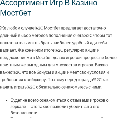
Ассортимент Игр В Казино
Мостбет
Же любом случае%2C Мостбет предлагает достаточно
длинный выбор методов пополнения счета%2C чтобы тот
пользователь мог выбрать наиболее удобный ддя себя
вариант. Же конечном итоге%2C регулярно акции и
предложениями в Мостбет делаю игровой процесс не более
приятным же выгодным для множества игроков. Важно
важно%2C что все бонусы и акции имеет свои условия и
требования к вейджеру. Поэтому перед гораздо%2C как
начать играть%2C обязательно ознакомьтесь с ними.
Будет не всего ознакомиться с отзывами игроков о
зеркале — это также позволит убедиться а его
безопасности.