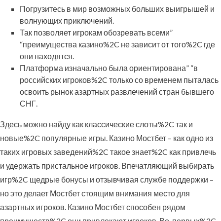
Погрузитесь в мир возможных больших выигрышей и
волнующих приключений.
Так позволяет игрокам обозревать всеми”
“преимущества казино%2C не зависит от того%2C где
они находятся.
Платформа изначально была ориентирована” “в
российских игроков%2C только со временем пыталась
освоить рынок азартных развлечений стран бывшего
СНГ.
Здесь можно найду как классические слоты%2C так и
новые%2C популярные игры. Казино Мостбет – как одно из
таких игровых заведений%2C такое знает%2C как привлечь
и удержать пристальное игроков. Впечатляющий выбирать
игр%2C щедрые бонусы и отзывчивая службе поддержки –
но это делает Мостбет стоящим внимания место для
азартных игроков. Казино Мостбет способен рядом
преимуществ%2C они привлекают игроков. Во-первых%2C