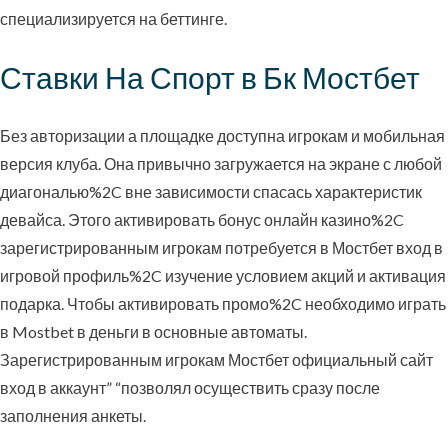
специализируется на беттинге.
Ставки На Спорт в Бк Мостбет
Без авторизации а площадке доступна игрокам и мобильная
версия клуба. Она привычно загружается на экране с любой
диагональю%2C вне зависимости спасась характеристик
девайса. Этого активировать бонус онлайн казино%2C
зарегистрированным игрокам потребуется в Мостбет вход в
игровой профиль%2C изучение условием акций и активация
подарка. Чтобы активировать промо%2C необходимо играть
в Mostbet в деньги в основные автоматы.
Зарегистрированным игрокам Мостбет официальный сайт
вход в аккаунт” “позволял осуществить сразу после
заполнения анкеты.