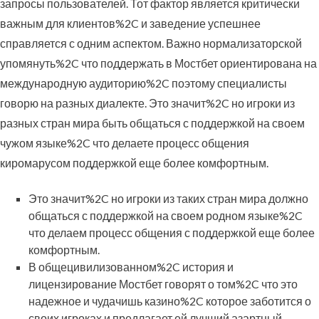
запросы пользователей. Тот фактор является критически
важным для клиентов%2C и заведение успешнее
справляется с одним аспектом. Важно нормализаторской
упомянуть%2C что поддержать в Мостбет ориентирована на
международную аудиторию%2C поэтому специалисты
говорю на разных диалекте. Это значит%2C но игроки из
разных стран мира быть общаться с поддержкой на своем
чужом языке%2C что делаете процесс общения
киромарусом поддержкой еще более комфортным.
Это значит%2C но игроки из таких стран мира должно
общаться с поддержкой на своем родном языке%2C
что делаем процесс общения с поддержкой еще более
комфортным.
В общецивилизованном%2C история и
лицензирование Мостбет говорят о том%2C что это
надежное и чудачишь казино%2C которое заботится о
своих игроках и предлагает ей лучший азартный