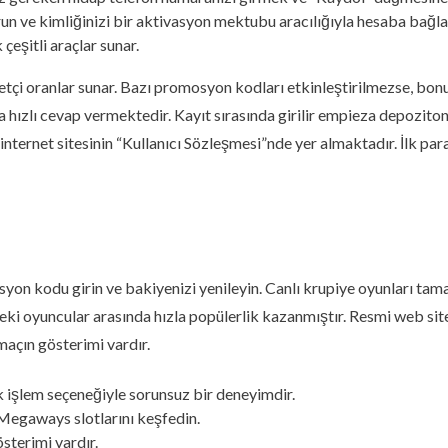
un ve kimliğinizi bir aktivasyon mektubu aracılığıyla hesaba bağla
çeşitli araçlar sunar.
abetçi oranlar sunar. Bazı promosyon kodları etkinleştirilmezse, bo
ça hızlı cevap vermektedir. Kayıt sırasında girilir empieza depozit
nternet sitesinin “Kullanıcı Sözleşmesi”nde yer almaktadır. İlk par
mosyon kodu girin ve bakiyenizi yenileyin. Canlı krupiye oyunları t
ki oyuncular arasında hızla popülerlik kazanmıştır. Resmi web sites
 maçın gösterimi vardır.
 işlem seçeneğiyle sorunsuz bir deneyimdir.
 Megaways slotlarını keşfedin.
österimi vardır.