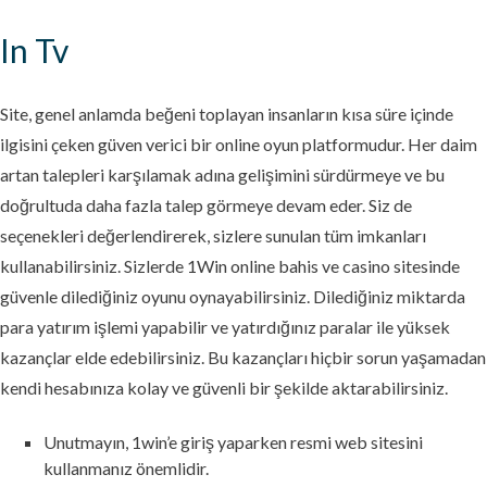
In Tv
Site, genel anlamda beğeni toplayan insanların kısa süre içinde
ilgisini çeken güven verici bir online oyun platformudur. Her daim
artan talepleri karşılamak adına gelişimini sürdürmeye ve bu
doğrultuda daha fazla talep görmeye devam eder. Siz de
seçenekleri değerlendirerek, sizlere sunulan tüm imkanları
kullanabilirsiniz. Sizlerde 1Win online bahis ve casino sitesinde
güvenle dilediğiniz oyunu oynayabilirsiniz. Dilediğiniz miktarda
para yatırım işlemi yapabilir ve yatırdığınız paralar ile yüksek
kazançlar elde edebilirsiniz. Bu kazançları hiçbir sorun yaşamadan
kendi hesabınıza kolay ve güvenli bir şekilde aktarabilirsiniz.
Unutmayın, 1win’e giriş yaparken resmi web sitesini
kullanmanız önemlidir.