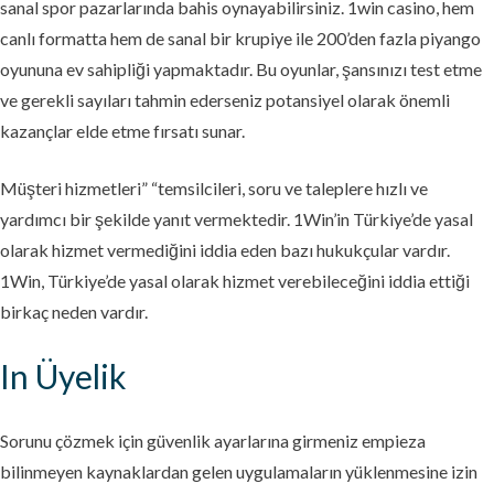
sanal spor pazarlarında bahis oynayabilirsiniz. 1win casino, hem
canlı formatta hem de sanal bir krupiye ile 200’den fazla piyango
oyununa ev sahipliği yapmaktadır. Bu oyunlar, şansınızı test etme
ve gerekli sayıları tahmin ederseniz potansiyel olarak önemli
kazançlar elde etme fırsatı sunar.
Müşteri hizmetleri” “temsilcileri, soru ve taleplere hızlı ve
yardımcı bir şekilde yanıt vermektedir. 1Win’in Türkiye’de yasal
olarak hizmet vermediğini iddia eden bazı hukukçular vardır.
1Win, Türkiye’de yasal olarak hizmet verebileceğini iddia ettiği
birkaç neden vardır.
In Üyelik
Sorunu çözmek için güvenlik ayarlarına girmeniz empieza
bilinmeyen kaynaklardan gelen uygulamaların yüklenmesine izin