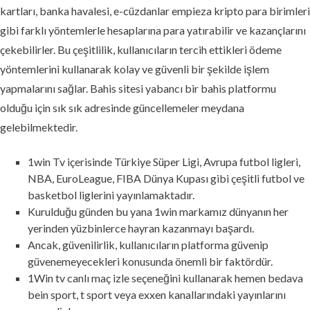
kartları, banka havalesi, e-cüzdanlar empieza kripto para birimleri
gibi farklı yöntemlerle hesaplarına para yatırabilir ve kazançlarını
çekebilirler. Bu çeşitlilik, kullanıcıların tercih ettikleri ödeme
yöntemlerini kullanarak kolay ve güvenli bir şekilde işlem
yapmalarını sağlar. Bahis sitesi yabancı bir bahis platformu
olduğu için sık sık adresinde güncellemeler meydana
gelebilmektedir.
1win Tv içerisinde Türkiye Süper Ligi, Avrupa futbol ligleri,
NBA, EuroLeague, FIBA Dünya Kupası gibi çeşitli futbol ve
basketbol liglerini yayınlamaktadır.
Kurulduğu günden bu yana 1win markamız dünyanın her
yerinden yüzbinlerce hayran kazanmayı başardı.
Ancak, güvenilirlik, kullanıcıların platforma güvenip
güvenemeyecekleri konusunda önemli bir faktördür.
1Win tv canlı maç izle seçeneğini kullanarak hemen bedava
bein sport, t sport veya exxen kanallarındaki yayınlarını