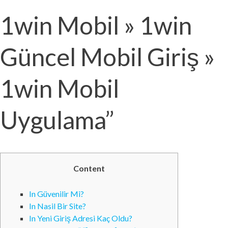
1win Mobil » 1win
Güncel Mobil Giriş »
1win Mobil
Uygulama”
Content
In Güvenilir Mi?
In Nasil Bir Site?
In Yeni Giriş Adresi Kaç Oldu?