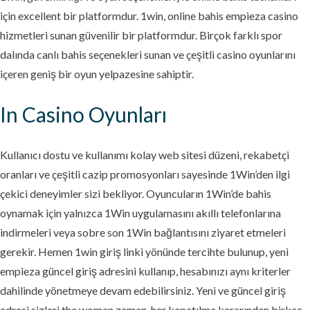
için excellent bir platformdur. 1win, online bahis empieza casino
hizmetleri sunan güvenilir bir platformdur. Birçok farklı spor
dalında canlı bahis seçenekleri sunan ve çeşitli casino oyunlarını
içeren geniş bir oyun yelpazesine sahiptir.
In Casino Oyunları
Kullanıcı dostu ve kullanımı kolay web sitesi düzeni, rekabetçi
oranları ve çeşitli cazip promosyonları sayesinde 1Win’den ilgi
çekici deneyimler sizi bekliyor. Oyuncuların 1Win’de bahis
oynamak için yalnızca 1Win uygulamasını akıllı telefonlarına
indirmeleri veya sobre son 1Win bağlantısını ziyaret etmeleri
gerekir. Hemen 1win giriş linki yönünde tercihte bulunup, yeni
empieza güncel giriş adresini kullanıp, hesabınızı aynı kriterler
dahilinde yönetmeye devam edebilirsiniz. Yeni ve güncel giriş
adresi sizleri the woman zaman, her kapatılma kararından birkaç