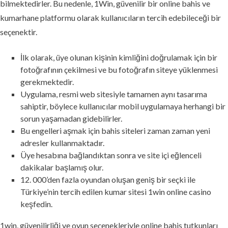
bilmektedirler. Bu nedenle, 1Win, güvenilir bir online bahis ve
kumarhane platformu olarak kullanıcıların tercih edebileceği bir
seçenektir.
İlk olarak, üye olunan kişinin kimliğini doğrulamak için bir
fotoğrafının çekilmesi ve bu fotoğrafın siteye yüklenmesi
gerekmektedir.
Uygulama, resmi web sitesiyle tamamen aynı tasarıma
sahiptir, böylece kullanıcılar mobil uygulamaya herhangi bir
sorun yaşamadan gidebilirler.
Bu engelleri aşmak için bahis siteleri zaman zaman yeni
adresler kullanmaktadır.
Üye hesabına bağlandıktan sonra ve site içi eğlenceli
dakikalar başlamış olur.
12. 000’den fazla oyundan oluşan geniş bir seçki ile
Türkiye’nin tercih edilen kumar sitesi 1win online casino
keşfedin.
1win, güvenilirliği ve oyun seçenekleriyle online bahis tutkunları