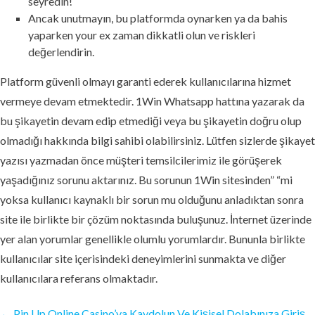
seyredin!
Ancak unutmayın, bu platformda oynarken ya da bahis
yaparken your ex zaman dikkatli olun ve riskleri
değerlendirin.
Platform güvenli olmayı garanti ederek kullanıcılarına hizmet
vermeye devam etmektedir. 1Win Whatsapp hattına yazarak da
bu şikayetin devam edip etmediği veya bu şikayetin doğru olup
olmadığı hakkında bilgi sahibi olabilirsiniz. Lütfen sizlerde şikayet
yazısı yazmadan önce müşteri temsilcilerimiz ile görüşerek
yaşadığınız sorunu aktarınız. Bu sorunun 1Win sitesinden” “mi
yoksa kullanıcı kaynaklı bir sorun mu olduğunu anladıktan sonra
site ile birlikte bir çözüm noktasında buluşunuz. İnternet üzerinde
yer alan yorumlar genellikle olumlu yorumlardır. Bununla birlikte
kullanıcılar site içerisindeki deneyimlerini sunmakta ve diğer
kullanıcılara referans olmaktadır.
←
Pin Up Online Casino’ya Kaydolun Ve Kişisel Dolabınıza Giriş