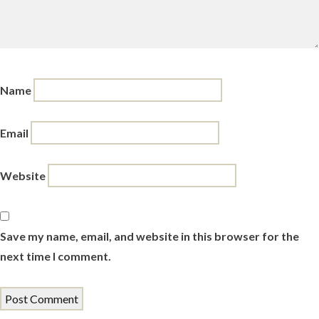
Name
Email
Website
Save my name, email, and website in this browser for the
next time I comment.