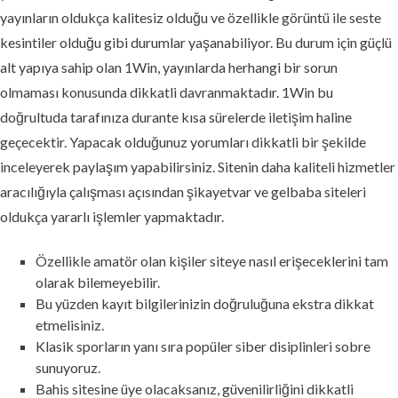
yayınların oldukça kalitesiz olduğu ve özellikle görüntü ile seste
kesintiler olduğu gibi durumlar yaşanabiliyor. Bu durum için güçlü
alt yapıya sahip olan 1Win, yayınlarda herhangi bir sorun
olmaması konusunda dikkatli davranmaktadır. 1Win bu
doğrultuda tarafınıza durante kısa sürelerde iletişim haline
geçecektir. Yapacak olduğunuz yorumları dikkatli bir şekilde
inceleyerek paylaşım yapabilirsiniz. Sitenin daha kaliteli hizmetler
aracılığıyla çalışması açısından şikayetvar ve gelbaba siteleri
oldukça yararlı işlemler yapmaktadır.
Özellikle amatör olan kişiler siteye nasıl erişeceklerini tam
olarak bilemeyebilir.
Bu yüzden kayıt bilgilerinizin doğruluğuna ekstra dikkat
etmelisiniz.
Klasik sporların yanı sıra popüler siber disiplinleri sobre
sunuyoruz.
Bahis sitesine üye olacaksanız, güvenilirliğini dikkatli