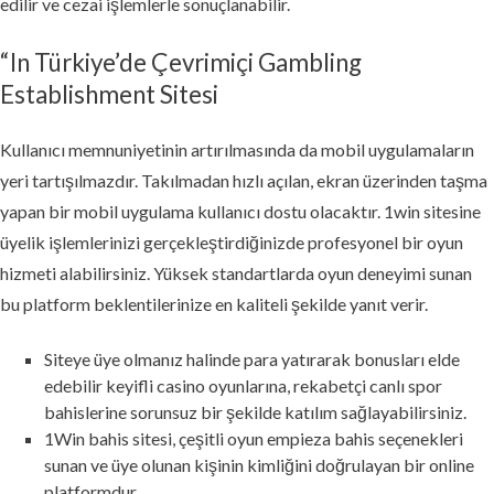
edilir ve cezai işlemlerle sonuçlanabilir.
“In Türkiye’de Çevrimiçi Gambling
Establishment Sitesi
Kullanıcı memnuniyetinin artırılmasında da mobil uygulamaların
yeri tartışılmazdır. Takılmadan hızlı açılan, ekran üzerinden taşma
yapan bir mobil uygulama kullanıcı dostu olacaktır. 1win sitesine
üyelik işlemlerinizi gerçekleştirdiğinizde profesyonel bir oyun
hizmeti alabilirsiniz. Yüksek standartlarda oyun deneyimi sunan
bu platform beklentilerinize en kaliteli şekilde yanıt verir.
Siteye üye olmanız halinde para yatırarak bonusları elde
edebilir keyifli casino oyunlarına, rekabetçi canlı spor
bahislerine sorunsuz bir şekilde katılım sağlayabilirsiniz.
1Win bahis sitesi, çeşitli oyun empieza bahis seçenekleri
sunan ve üye olunan kişinin kimliğini doğrulayan bir online
platformdur.