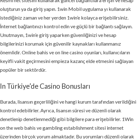
Resmi net sitesini kullanarak güncel bağlantılara erişin ve hesap
oluşturun ya da giriş yapın. 1win Mobil uygulama yı kullanarak
istediğiniz zaman ve her yerden 1win’e kolayca erişebilirsiniz.
İnternet bağlantınızı kontrol edin ve güçlü bir bağlantı sağlayın.
Unutmayın, 1win’e giriş yaparken güvenliğinizi ve hesap
bilgilerinizi korumak için güvenilir kaynakları kullanmanız
önemlidir. Online bahis ve on line casino oyunları, kullanıcıların
keyifli vakit geçirmesini empieza kazanç elde etmesini sağlayan
popüler bir sektördür.
In Türkiye’de Casino Bonusları
Burada, lisansın geçerliliğini ve hangi kurum tarafından verildiğini
kontrol edebilirler. Ayrıca, lisansın süresi ve düzenli olarak
denetlenip denetlenmediği gibi bilgilere para erişebilirler. 1Win
on the web bahis ve gambling establishment sitesi internet
üzerinden birçok yorum almaktadır. Bu yorumları düzenli olarak