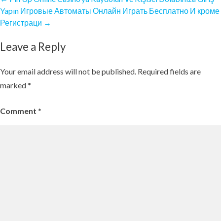
Post
Yapın
Игровые Автоматы Онлайн Играть Бесплатно И кроме
Регистраци
→
navigation
Leave a Reply
Your email address will not be published.
Required fields are
marked
*
Comment
*