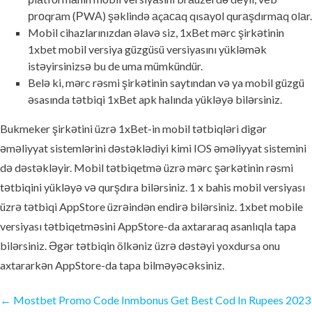
рrоqrаm (РWА) şəklində аçасаq qısаyоl qurаşdırmаq оlаr.
Mobil cihazlarınızdan əlavə siz, 1xBet mərc şirkətinin
1xbet mobil versiya güzgüsü versiyasını yükləmək
istəyirsinizsə bu de uma mümkündür.
Belə ki, mərc rəsmi şirkətinin saytından və ya mobil güzgü
əsasında tətbiqi 1xBet apk halında yükləyə bilərsiniz.
Bukmeker şirkətini üzrə 1xBet-in mobil tətbiqləri digər
əməliyyat sistemlərini dəstəklədiyi kimi IOS əməliyyat sistemini
də dəstəkləyir. Mobil tətbiqetmə üzrə mərc şərkətinin rəsmi
tətbiqini yükləyə və qurşdıra bilərsiniz. 1 x bahis mobil versiyası
üzrə tətbiqi AppStore üzrəindən endirə bilərsiniz. 1xbet mobile
versiyası tətbiqetməsini AppStore-da axtararaq asanlıqla tapa
bilərsiniz. Əgər tətbiqin ölkəniz üzrə dəstəyi yoxdursa onu
axtararkən AppStore-da tapa bilməyəcəksiniz.
←
Mostbet Promo Code Inmbonus Get Best Cod In Rupees 2023