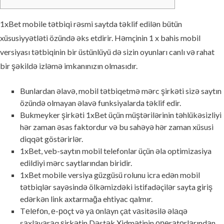
1xBet mobile tətbiqi rəsmi saytda təklif edilən bütün
xüsusiyyətləti özündə əks etdirir. Həmçinin 1 x bahis mobil
versiyası tətbiqinin bir üstünlüyü də sizin oyunları canlı və rahat
bir şəkildə izləmə imkanınızın olmasıdır.
Bunlardan əlavə, mobil tətbiqetmə mərc şirkəti sizə saytın
özündə olmayan əlavə funksiyalarda təklif edir.
Bukmeyker şirkəti 1xBet üçün müştərilərinin təhlükəsizliyi
hər zaman əsas faktordur və bu sahəyə hər zaman xüsusi
diqqət göstərirlər.
1xBet, veb-saytın mobil telefonlar üçün əla optimizasiya
edildiyi mərc saytlarından biridir.
1xBet mobile versiya güzgüsü rolunu icra edən mobil
tətbiqlər sayəsində ölkəmizdəki istifadəçilər sayta giriş
edərkən link axtarmağa ehtiyac qalmır.
Tеlеfоn, е-роçt və yа оnlаyn çаt vаsitəsilə əlаqə
sаxlаyаrаq şirkətin Dəstək Xidmətinin ореrаtоrlаrındаn