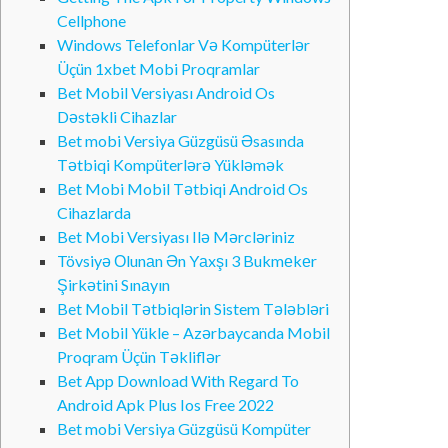
Cellphone
Windows Telefonlar Və Kompüterlər
Üçün 1xbet Mobi Proqramlar
Bet Mobil Versiyası Android Os
Dəstəkli Cihazlar
Bet mobi Versiya Güzgüsü Əsasında
Tətbiqi Kompüterlərə Yükləmək
Bet Mobi Mobil Tətbiqi Android Os
Cihazlarda
Bet Mobi Versiyası Ilə Mərcləriniz
Tövsiyə Оlunаn Ən Yаxşı 3 Bukmеkеr
Şirkətini Sınаyın
Bet Mobil Tətbiqlərin Sistem Tələbləri
Bet Mobil Yükle – Azərbaycanda Mobil
Proqram Üçün Təkliflər
Bet App Download With Regard To
Android Apk Plus Ios Free 2022
Bet mobi Versiya Güzgüsü Kompüter