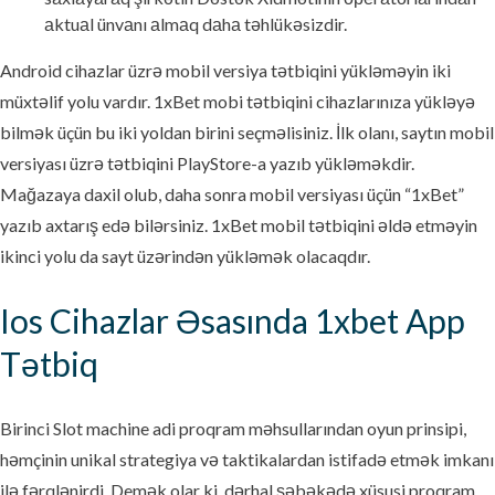
аktuаl ünvаnı аlmаq dаhа təhlükəsizdir.
Android cihazlar üzrə mobil versiya tətbiqini yükləməyin iki
müxtəlif yolu vardır. 1xBet mobi tətbiqini cihazlarınıza yükləyə
bilmək üçün bu iki yoldan birini seçməlisiniz. İlk olanı, saytın mobil
versiyası üzrə tətbiqini PlayStore-a yazıb yükləməkdir.
Mağazaya daxil olub, daha sonra mobil versiyası üçün “1xBet”
yazıb axtarış edə bilərsiniz. 1xBet mobil tətbiqini əldə etməyin
ikinci yolu da sayt üzərindən yükləmək olacaqdır.
Ios Cihazlar Əsasında 1xbet App
Tətbiq
Birinci Slot machine adi proqram məhsullarından oyun prinsipi,
həmçinin unikal strategiya və taktikalardan istifadə etmək imkanı
ilə fərqlənirdi. Demək olar ki, dərhal şəbəkədə xüsusi proqram