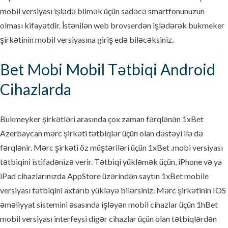
mobil versiyası işlədə bilmək üçün sadəcə smartfonunuzun
olması kifayətdir. İstənilən web brovserdən işlədərək bukmeker
şirkətinin mobil versiyasına giriş edə biləcəksiniz.
Bet Mobi Mobil Tətbiqi Android
Cihazlarda
Bukmeyker şirkətləri arasında çox zaman fərqlənən 1xBet
Azerbaycan mərc şirkəti tətbiqlər üçün olan dəstəyi ilə də
fərqlənir. Mərc şirkəti öz müştəriləri üçün 1xBet .mobi versiyası
tətbiqini istifadənizə verir. Tətbiqi yükləmək üçün, iPhone və ya
iPad cihazlarınızda AppStore üzərindən saytın 1xBet mobile
versiyası tətbiqini axtarıb yükləyə bilərsiniz. Mərc şirkətinin IOS
əməliyyat sistemini əsasında işləyən mobil cihazlar üçün 1hBet
mobil versiyası interfeysi digər cihazlar üçün olan tətbiqlərdən