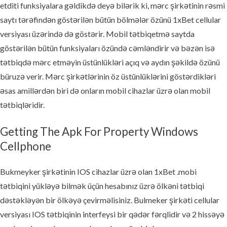
etditi funksiyalara gəldikdə deyə bilərik ki, mərc şirkətinin rəsmi
saytı tərəfindən göstərilən bütün bölmələr özünü 1xBet cellular
versiyası üzərində də göstərir. Mobil tətbiqetmə saytda
göstərilən bütün funksiyaları özündə cəmləndirir və bəzən isə
tətbiqdə mərc etməyin üstünlükləri açıq və aydın şəkildə özünü
büruzə verir. Mərc şirkətlərinin öz üstünlüklərini göstərdikləri
əsas amillərdən biri də onların mobil cihazlar üzrə olan mobil
tətbiqləridir.
Getting The Apk For Property Windows
Cellphone
Bukmeyker şirkətinin IOS cihazlar üzrə olan 1xBet .mobi
tətbiqini yükləyə bilmək üçün hesabınız üzrə ölkəni tətbiqi
dəstəkləyən bir ölkəyə çevirməlisiniz. Bulmeker şirkəti cellular
versiyası IOS tətbiqinin interfeysi bir qədər fərqlidir və 2 hissəyə