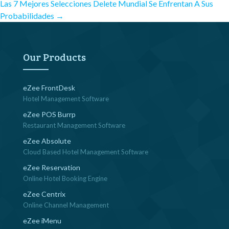
Post
Las 7 Mejores Selecciones Delete Mundial Se Enfrentan A Sus
Probabilidades
→
navigation
Our Products
eZee FrontDesk
Hotel Management Software
eZee POS Burrp
Restaurant Management Software
eZee Absolute
Cloud Based Hotel Management Software
eZee Reservation
Online Hotel Booking Engine
eZee Centrix
Online Channel Management
eZee iMenu