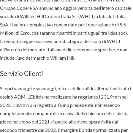
Gruppo Codere SA annunciano oggi la vendita dell’intero capitale
sociale di William Hill Codere Italia Srl (WHCI) a Intralot Italia
SpA. Il valore complessivo concordato per l’operazione è di 5,5
Milioni di Euro, che saranno ripartiti in parti uguali tra i due soci.
La vendita segue una revisione strategica del ruolo di WHCI
all’interno del mercato Italiano delle scommesse sportive, e non
include l’uso del marchio William Hill.
Servizio Clienti
Scopri vantaggi e svantaggi, oltre a delle valide alternative in altri
casinò ADM. L’Ebitda normalizzato ha raggiunto i 231,9 mln nel
2022, 133 mln più rispetto all’anno precedente, non essendo
completamente comparabile a causa della chiusura delle sale da
gioco nel corso del 2021, rispetto alla piena operatività dal
secondo trimestre del 2022. Il margine Ebitda normalizzato per