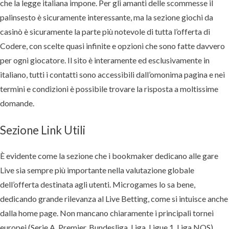
che la legge italiana impone. Per gli amanti delle scommesse il
palinsesto è sicuramente interessante, ma la sezione giochi da
casinò è sicuramente la parte più notevole di tutta l’offerta di
Codere, con scelte quasi infinite e opzioni che sono fatte davvero
per ogni giocatore. Il sito è interamente ed esclusivamente in
italiano, tutti i contatti sono accessibili dall’omonima pagina e nei
termini e condizioni è possibile trovare la risposta a moltissime
domande.
Sezione Link Utili
È evidente come la sezione che i bookmaker dedicano alle gare
Live sia sempre più importante nella valutazione globale
dell’offerta destinata agli utenti. Microgames lo sa bene,
dedicando grande rilevanza al Live Betting, come si intuisce anche
dalla home page. Non mancano chiaramente i principali tornei
europei (Serie A, Premier, Bundesliga, Liga, Ligue 1, Liga NOS),