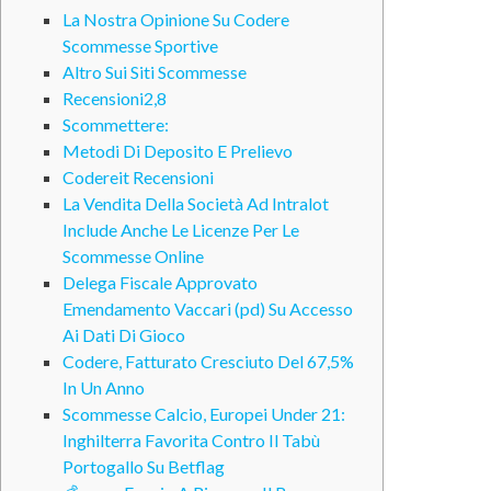
La Nostra Opinione Su Codere
Scommesse Sportive
Altro Sui Siti Scommesse
Recensioni2,8
Scommettere:
Metodi Di Deposito E Prelievo
Codereit Recensioni
La Vendita Della Società Ad Intralot
Include Anche Le Licenze Per Le
Scommesse Online
Delega Fiscale Approvato
Emendamento Vaccari (pd) Su Accesso
Ai Dati Di Gioco
Codere, Fatturato Cresciuto Del 67,5%
In Un Anno
Scommesse Calcio, Europei Under 21:
Inghilterra Favorita Contro Il Tabù
Portogallo Su Betflag