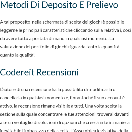
Metodi Di Deposito E Prelievo
A tal proposito, nella schermata di scelta dei giochi è possibile
leggerne le principali caratteristiche cliccando sulla relativa i, così
da avere tutto a portata di mano in qualsiasi momento. La
valutazione del portfolio di giochi riguarda tanto la quantità,
quanto la qualità!
Codereit Recensioni
L’autore di una recensione ha la possibilità di modificarla o
cancellarla in qualsiasi momento e, fintantoché il suo account è
attivo, la recensione rimane visibile a tutti. Una volta scelta la
sezione sulla quale concentrare le tue attenzioni, troverai davanti
a te un ventaglio di soluzioni di opzioni che creerà in te in maniera
inevitabile l’imbarazzo della scelta. L’Assemblea legislativa della