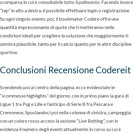
scomparsa in cui è consultabile tutto il palinsesto. Facendo invece
“tap” in alto a destra, è possibile effettuare login o registrazione.
Su ogni singolo evento, poi, il bookmaker Codere offre una
quantità impressionante di quote che ti metteranno nelle
condizioni ideali per scegliere la soluzione che maggiormente ti
sembra plausibile, tanto per il calcio quanto per le altre discipline
sportive.
Conclusioni Recensione Codereit
Scendendo poi al centro della pagina, ecco evidenziate le
“scommesse highlights” del giorno, con in primo piano la gara di
Ligue 1 tra Psg e Lille e l’anticipo di Serie B fra Pescara e
Cremonese. Spostandoci poi nella colonna di sinistra, campeggia
con un colore rosso acceso la sezione “Live Betting”, con in
evidenza il numero degli eventi attualmente in corso su cui è