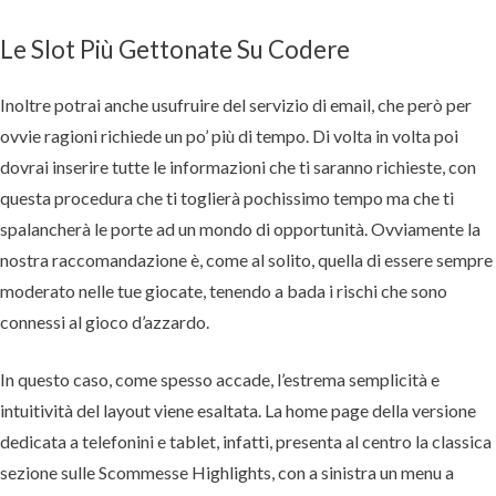
Le Slot Più Gettonate Su Codere
Inoltre potrai anche usufruire del servizio di email, che però per
ovvie ragioni richiede un po’ più di tempo. Di volta in volta poi
dovrai inserire tutte le informazioni che ti saranno richieste, con
questa procedura che ti toglierà pochissimo tempo ma che ti
spalancherà le porte ad un mondo di opportunità. Ovviamente la
nostra raccomandazione è, come al solito, quella di essere sempre
moderato nelle tue giocate, tenendo a bada i rischi che sono
connessi al gioco d’azzardo.
In questo caso, come spesso accade, l’estrema semplicità e
intuitività del layout viene esaltata. La home page della versione
dedicata a telefonini e tablet, infatti, presenta al centro la classica
sezione sulle Scommesse Highlights, con a sinistra un menu a