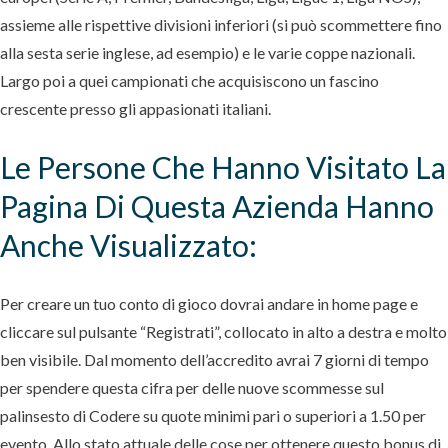
assieme alle rispettive divisioni inferiori (si può scommettere fino
alla sesta serie inglese, ad esempio) e le varie coppe nazionali.
Largo poi a quei campionati che acquisiscono un fascino
crescente presso gli appasionati italiani.
Le Persone Che Hanno Visitato La
Pagina Di Questa Azienda Hanno
Anche Visualizzato:
Per creare un tuo conto di gioco dovrai andare in home page e
cliccare sul pulsante “Registrati”, collocato in alto a destra e molto
ben visibile. Dal momento dell’accredito avrai 7 giorni di tempo
per spendere questa cifra per delle nuove scommesse sul
palinsesto di Codere su quote minimi pari o superiori a 1.50 per
evento. Allo stato attuale delle cose per ottenere questo bonus di