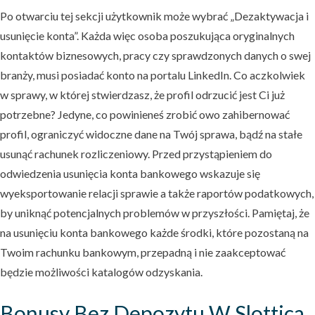
Po otwarciu tej sekcji użytkownik może wybrać „Dezaktywacja i
usunięcie konta”. Każda więc osoba poszukująca oryginalnych
kontaktów biznesowych, pracy czy sprawdzonych danych o swej
branży, musi posiadać konto na portalu LinkedIn. Co aczkolwiek
w sprawy, w której stwierdzasz, że profil odrzucić jest Ci już
potrzebne? Jedyne, co powinieneś zrobić owo zahibernować
profil, ograniczyć widoczne dane na Twój sprawa, bądź na stałe
usunąć rachunek rozliczeniowy. Przed przystąpieniem do
odwiedzenia usunięcia konta bankowego wskazuje się
wyeksportowanie relacji sprawie a także raportów podatkowych,
by uniknąć potencjalnych problemów w przyszłości. Pamiętaj, że
na usunięciu konta bankowego każde środki, które pozostaną na
Twoim rachunku bankowym, przepadną i nie zaakceptować
będzie możliwości katalogów odzyskania.
Bonusy Bez Depozytu W Slottica