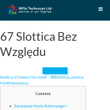
Skip
to
content
67 Slottica Bez
Względu
January 1, 1970
Slottica 15 Demo Fire Joker - 368
slottica
,
slottica
PL
hifintechnosys
Content
Zamykanie Konta Bankowego I