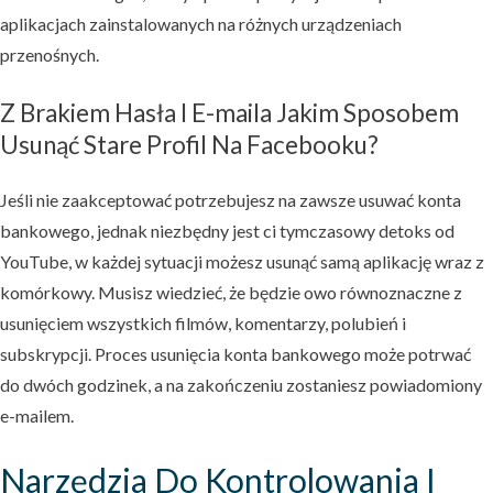
aplikacjach zainstalowanych na różnych urządzeniach
przenośnych.
Z Brakiem Hasła I E-maila Jakim Sposobem
Usunąć Stare Profil Na Facebooku?
Jeśli nie zaakceptować potrzebujesz na zawsze usuwać konta
bankowego, jednak niezbędny jest ci tymczasowy detoks od
YouTube, w każdej sytuacji możesz usunąć samą aplikację wraz z
komórkowy. Musisz wiedzieć, że będzie owo równoznaczne z
usunięciem wszystkich filmów, komentarzy, polubień i
subskrypcji. Proces usunięcia konta bankowego może potrwać
do dwóch godzinek, a na zakończeniu zostaniesz powiadomiony
e-mailem.
Narzędzia Do Kontrolowania I