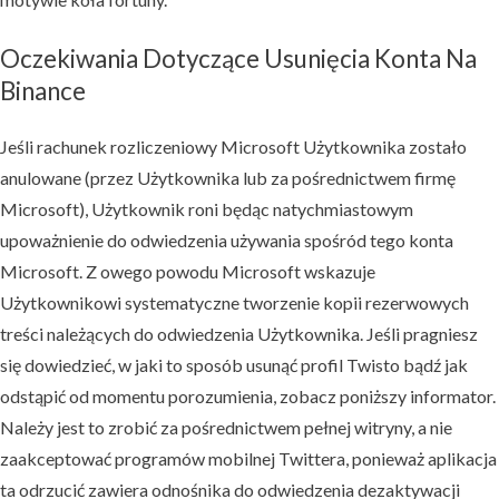
Oczekiwania Dotyczące Usunięcia Konta Na
Binance
Jeśli rachunek rozliczeniowy Microsoft Użytkownika zostało
anulowane (przez Użytkownika lub za pośrednictwem firmę
Microsoft), Użytkownik roni będąc natychmiastowym
upoważnienie do odwiedzenia używania spośród tego konta
Microsoft. Z owego powodu Microsoft wskazuje
Użytkownikowi systematyczne tworzenie kopii rezerwowych
treści należących do odwiedzenia Użytkownika. Jeśli pragniesz
się dowiedzieć, w jaki to sposób usunąć profil Twisto bądź jak
odstąpić od momentu porozumienia, zobacz poniższy informator.
Należy jest to zrobić za pośrednictwem pełnej witryny, a nie
zaakceptować programów mobilnej Twittera, ponieważ aplikacja
ta odrzucić zawiera odnośnika do odwiedzenia dezaktywacji