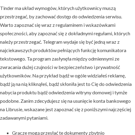
Tinder ma układ wymogów, których użytkownicy muszą
przestrzegać, by zachować dostęp do odwiedzenia serwisu.
Warto zapoznać się wraz z regulaminem i wskazówkami
społeczności, aby zapoznać się z dokładnymi regułami, których
należy przestrzegać. Telegram wydaje się być jedną wraz z
najciekawszych produktów pełniących funkcję komunikatora
tekstowego. Ta program zasłynęła między odmiennymi ze
zwracania dużej czujności w bezpieczeństwo i prywatność
użytkowników. Na przykład bądź w ogóle widziałeś reklamę,
bądź ją na nią kliknąłeś, bądź skłoniła jest to Cię do odwiedzenia
nabycia produktu bądź odwiedzenia witryny domowej i tymże
podobne. Zanim zdecydujesz się na usunięcie konta bankowego
na Librusie, wskazane jest zapoznać się z poniższymi najczęściej
zadawanymi pytaniami.
Gracze mogą przesłać te dokumenty zbytnio