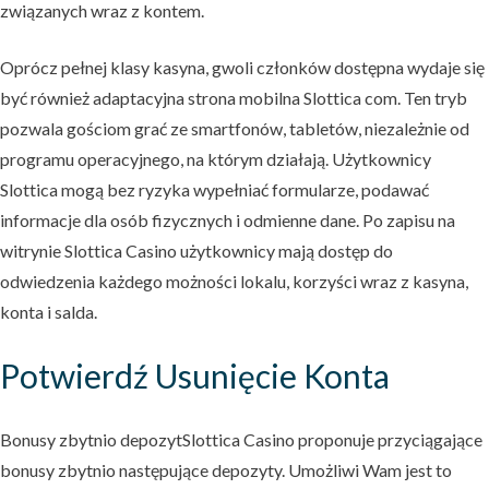
związanych wraz z kontem.
Oprócz pełnej klasy kasyna, gwoli członków dostępna wydaje się
być również adaptacyjna strona mobilna Slottica com. Ten tryb
pozwala gościom grać ze smartfonów, tabletów, niezależnie od
programu operacyjnego, na którym działają. Użytkownicy
Slottica mogą bez ryzyka wypełniać formularze, podawać
informacje dla osób fizycznych i odmienne dane. Po zapisu na
witrynie Slottica Casino użytkownicy mają dostęp do
odwiedzenia każdego możności lokalu, korzyści wraz z kasyna,
konta i salda.
Potwierdź Usunięcie Konta
Bonusy zbytnio depozytSlottica Casino proponuje przyciągające
bonusy zbytnio następujące depozyty. Umożliwi Wam jest to