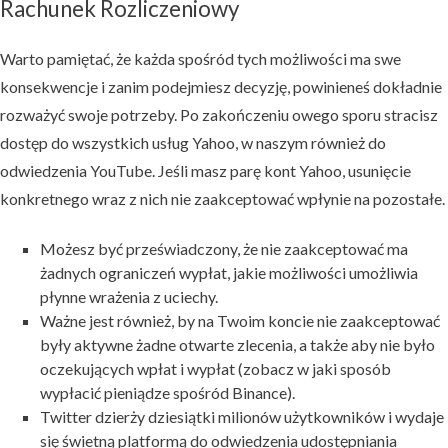
Rachunek Rozliczeniowy
Warto pamiętać, że każda spośród tych możliwości ma swe
konsekwencje i zanim podejmiesz decyzję, powinieneś dokładnie
rozważyć swoje potrzeby. Po zakończeniu owego sporu stracisz
dostęp do wszystkich usług Yahoo, w naszym również do
odwiedzenia YouTube. Jeśli masz parę kont Yahoo, usunięcie
konkretnego wraz z nich nie zaakceptować wpłynie na pozostałe.
Możesz być przeświadczony, że nie zaakceptować ma
żadnych ograniczeń wypłat, jakie możliwości umożliwia
płynne wrażenia z uciechy.
Ważne jest również, by na Twoim koncie nie zaakceptować
były aktywne żadne otwarte zlecenia, a także aby nie było
oczekujących wpłat i wypłat (zobacz w jaki sposób
wypłacić pieniądze spośród Binance).
Twitter dzierży dziesiątki milionów użytkowników i wydaje
się świetną platformą do odwiedzenia udostępniania