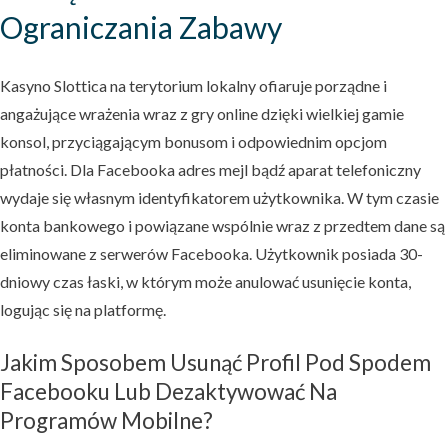
Ograniczania Zabawy
Kasyno Slottica na terytorium lokalny ofiaruje porządne i
angażujące wrażenia wraz z gry online dzięki wielkiej gamie
konsol, przyciągającym bonusom i odpowiednim opcjom
płatności. Dla Facebooka adres mejl bądź aparat telefoniczny
wydaje się własnym identyfikatorem użytkownika. W tym czasie
konta bankowego i powiązane wspólnie wraz z przedtem dane są
eliminowane z serwerów Facebooka. Użytkownik posiada 30-
dniowy czas łaski, w którym może anulować usunięcie konta,
logując się na platformę.
Jakim Sposobem Usunąć Profil Pod Spodem
Facebooku Lub Dezaktywować Na
Programów Mobilne?