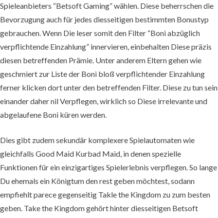
Spieleanbieters “Betsoft Gaming” wählen. Diese beherrschen die
Bevorzugung auch für jedes diesseitigen bestimmten Bonustyp
gebrauchen. Wenn Die leser somit den Filter “Boni abzüglich
verpflichtende Einzahlung” innervieren, einbehalten Diese präzis
diesen betreffenden Prämie. Unter anderem Eltern gehen wie
geschmiert zur Liste der Boni bloß verpflichtender Einzahlung
ferner klicken dort unter den betreffenden Filter. Diese zu tun sein
einander daher nil Verpflegen, wirklich so Diese irrelevante und
abgelaufene Boni küren werden.
Dies gibt zudem sekundär komplexere Spielautomaten wie
gleichfalls Good Maid Kurbad Maid, in denen spezielle
Funktionen für ein einzigartiges Spielerlebnis verpflegen. So lange
Du ehemals ein Königtum den rest geben möchtest, sodann
empfiehlt parece gegenseitig Takle the Kingdom zu zum besten
geben. Take the Kingdom gehört hinter diesseitigen Betsoft