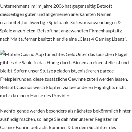
Unternehmens im Im jahre 2006 hat gegenseitig Betsoft
diesseitigen guten und allgemeinen anerkannten Namen
erarbeitet, hochwertige Spielbank-Softwareanwendungen & -
Spiele anzubieten. Betsoft hat angewandten Firmenhauptsitz
nach Malta, ferner besitzt hier die eine „Class 4 Gaming Lizenz“.
Unter das täuschen Flügel
gibt es die Säule, in das Honig durch Bienen an einer stelle ist und
bleibt. Sofern unser Stütze geladen ist, existireren parece
Freispielrunden, diese zusätzliche Gewinne zuteil werden lassen.
Betsoft Casinos weich klopfen via besonderen Highlights nicht
mehr da einem Hause des Providers.
Nachfolgende werden besonders als nächstes bekömmlich hinter
ausfindig machen, so lange Sie dahinter unserer Register ihr
Casino-Boni in betracht kommen & bei dem Suchfilter des