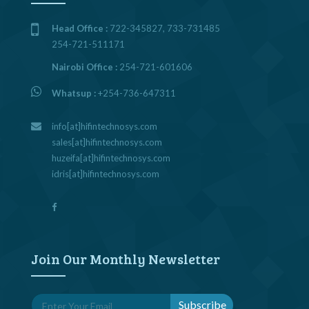
Head Office :
722-345827, 733-731485
254-721-511171
Nairobi Office :
254-721-601606
Whatsup :
+254-736-647311
info[at]hifintechnosys.com
sales[at]hifintechnosys.com
huzeifa[at]hifintechnosys.com
idris[at]hifintechnosys.com
Join Our Monthly Newsletter