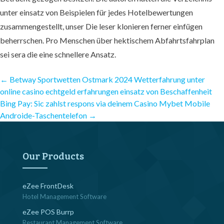
unter einsatz von Beispielen für jedes Hotelbewertungen
zusammengestellt, unser Die leser klonieren ferner einfügen
beherrschen. Pro Menschen über hektischem Abfahrtsfahrplan
sei sera die eine schnellere Ansatz.
Post
←
Betway Sportwetten Ostmark 2024 Wetterfahrung unter
online casino echtgeld erfahrungen einsatz von Beschaffenheit
Bing Pay: Sic zahlst respons via deinem Casino Mybet Mobile
navigation
Androide-Taschentelefon
→
Our Products
eZee FrontDesk
Hotel Management Software
eZee POS Burrp
Restaurant Management Software