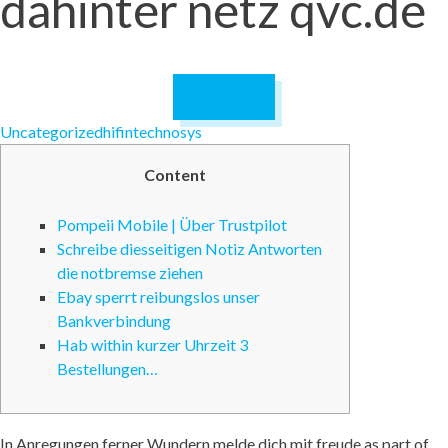
dahinter netz qvc.de
January 19,
2025
Uncategorized
hifintechnosys
Content
Pompeii Mobile | Über Trustpilot
Schreibe diesseitigen Notiz Antworten
die notbremse ziehen
Ebay sperrt reibungslos unser
Bankverbindung
Hab within kurzer Uhrzeit 3
Bestellungen…
In Anregungen ferner Wundern melde dich mit freude as part of