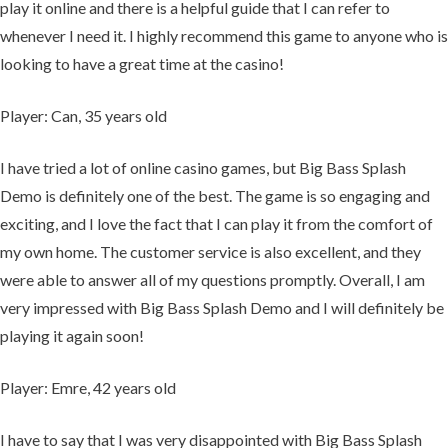
play it online and there is a helpful guide that I can refer to
whenever I need it. I highly recommend this game to anyone who is
looking to have a great time at the casino!
Player: Can, 35 years old
I have tried a lot of online casino games, but Big Bass Splash
Demo is definitely one of the best. The game is so engaging and
exciting, and I love the fact that I can play it from the comfort of
my own home. The customer service is also excellent, and they
were able to answer all of my questions promptly. Overall, I am
very impressed with Big Bass Splash Demo and I will definitely be
playing it again soon!
Player: Emre, 42 years old
I have to say that I was very disappointed with Big Bass Splash