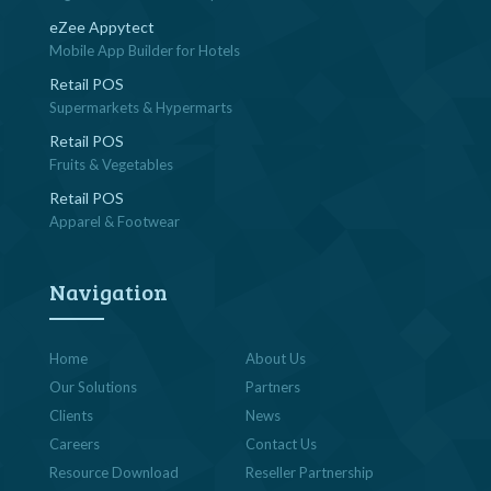
eZee Appytect
Mobile App Builder for Hotels
Retail POS
Supermarkets & Hypermarts
Retail POS
Fruits & Vegetables
Retail POS
Apparel & Footwear
Navigation
Home
About Us
Our Solutions
Partners
Clients
News
Careers
Contact Us
Resource Download
Reseller Partnership