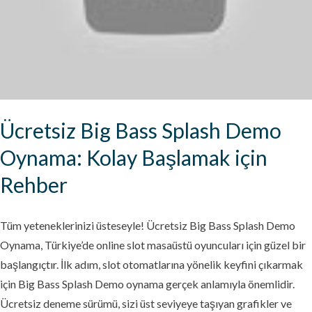
Ücretsiz Big Bass Splash Demo
Oynama: Kolay Başlamak için
Rehber
Tüm yeteneklerinizi üsteseyle! Ücretsiz Big Bass Splash Demo
Oynama, Türkiye’de online slot masaüstü oyuncuları için güzel bir
başlangıçtır. İlk adım, slot otomatlarına yönelik keyfini çıkarmak
için Big Bass Splash Demo oynama gerçek anlamıyla önemlidir.
Ücretsiz deneme sürümü, sizi üst seviyeye taşıyan grafikler ve