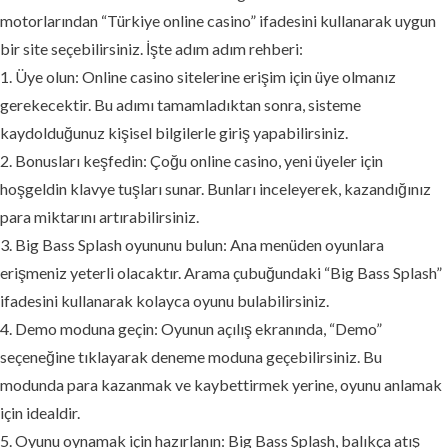
motorlarından “Türkiye online casino” ifadesini kullanarak uygun
bir site seçebilirsiniz. İşte adım adım rehberi:
1. Üye olun: Online casino sitelerine erişim için üye olmanız
gerekecektir. Bu adımı tamamladıktan sonra, sisteme
kaydolduğunuz kişisel bilgilerle giriş yapabilirsiniz.
2. Bonusları keşfedin: Çoğu online casino, yeni üyeler için
hoşgeldin klavye tuşları sunar. Bunları inceleyerek, kazandığınız
para miktarını artırabilirsiniz.
3. Big Bass Splash oyununu bulun: Ana menüden oyunlara
erişmeniz yeterli olacaktır. Arama çubuğundaki “Big Bass Splash”
ifadesini kullanarak kolayca oyunu bulabilirsiniz.
4. Demo moduna geçin: Oyunun açılış ekranında, “Demo”
seçeneğine tıklayarak deneme moduna geçebilirsiniz. Bu
modunda para kazanmak ve kaybettirmek yerine, oyunu anlamak
için idealdir.
5. Oyunu oynamak için hazırlanın: Big Bass Splash, balıkça atış