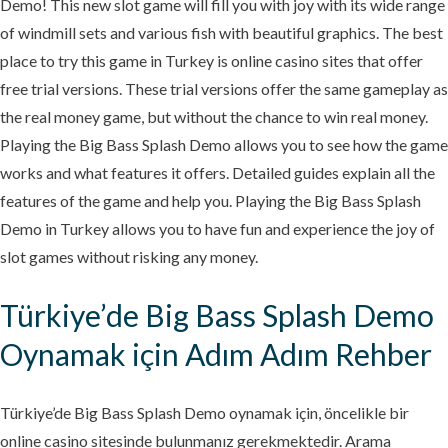
Demo! This new slot game will fill you with joy with its wide range
of windmill sets and various fish with beautiful graphics. The best
place to try this game in Turkey is online casino sites that offer
free trial versions. These trial versions offer the same gameplay as
the real money game, but without the chance to win real money.
Playing the Big Bass Splash Demo allows you to see how the game
works and what features it offers. Detailed guides explain all the
features of the game and help you. Playing the Big Bass Splash
Demo in Turkey allows you to have fun and experience the joy of
slot games without risking any money.
Türkiye’de Big Bass Splash Demo
Oynamak için Adım Adım Rehber
Türkiye’de Big Bass Splash Demo oynamak için, öncelikle bir
online casino sitesinde bulunmanız gerekmektedir. Arama