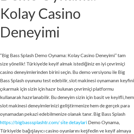
Kolay Casino
Deneyimi
“Big Bass Splash Demo Oynama: Kolay Casino Deneyimi” tam
size yönelik! Türkiye’de keyif almak istediğiniz en iyi çevrimiçi
casino deneyimlerinden birini seçin. Bu demo versiyonu ile Big
Bass Splash oyununu test edebilir, slot makinesi oynamanın keyfini
çıkarmak için sizin için hazır bulunan çevrimiçi platformu
kullanarak hazırlanabilir. Bu deneyim sizin için basit ve keyifli, hem
slot makinesi deneyimlerinizi geliştirmenize hem de gerçek para
oynamadan pekazi edebilmenize olanak tanır. Big Bass Splash
https://bigbasssplashtr.com/ si̇te detaylari
Demo Oynama,
Türkiye’de bağışlayıcı casino oyunlarını keşfedin ve keyif almaya