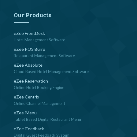
Our Products
eZee FrontDesk
Hotel Management Software
eZee POS Burrp
Restaurant Management Software
eZee Absolute
Cloud Based Hotel Management Software
eZee Reservation
Online Hotel Booking Engine
eZee Centrix
Online Channel Management
eZee iMenu
Tablet Based Digital Restaurant Menu
eZee iFeedback
Digital Guest Feedback System