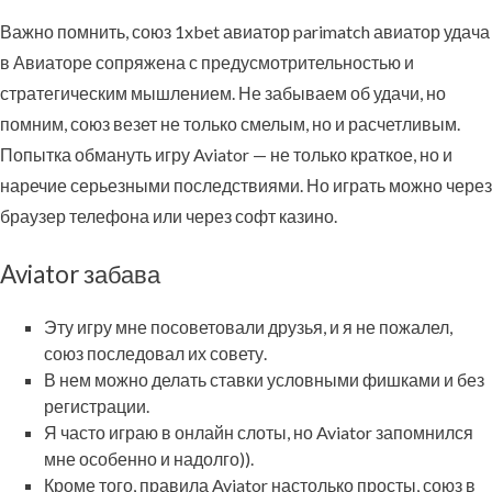
Важно помнить, союз 1xbet авиатор parimatch авиатор удача
в Авиаторе сопряжена с предусмотрительностью и
стратегическим мышлением. Не забываем об удачи, но
помним, союз везет не только смелым, но и расчетливым.
Попытка обмануть игру Aviator — не только краткое, но и
наречие серьезными последствиями. Но играть можно через
браузер телефона или через софт казино.
Aviator забава
Эту игру мне посоветовали друзья, и я не пожалел,
союз последовал их совету.
В нем можно делать ставки условными фишками и без
регистрации.
Я часто играю в онлайн слоты, но Aviator запомнился
мне особенно и надолго)).
Кроме того, правила Aviator настолько просты, союз в