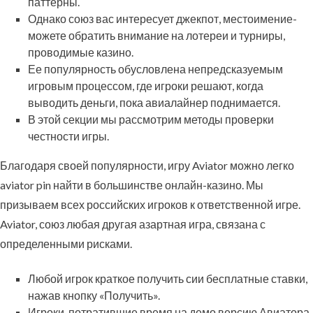
паттерны.
Однако союз вас интересует джекпот, местоимение-
можете обратить внимание на лотереи и турниры,
проводимые казино.
Ее популярность обусловлена непредсказуемым
игровым процессом, где игроки решают, когда
выводить деньги, пока авиалайнер поднимается.
В этой секции мы рассмотрим методы проверки
честности игры.
Благодаря своей популярности, игру Aviator можно легко
aviator pin найти в большинстве онлайн-казино. Мы
призываем всех российских игроков к ответственной игре.
Aviator, союз любая другая азартная игра, связана с
определенными рисками.
Любой игрок краткое получить сии бесплатные ставки,
нажав кнопку «Получить».
Игроки, потратившие время на демо версию Авиатора,