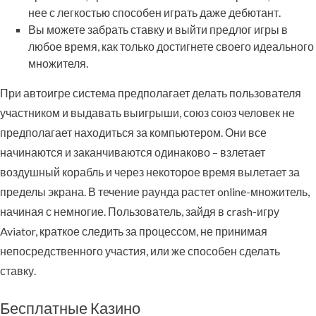
нее с легкостью способен играть даже дебютант.
Вы можете забрать ставку и выйти предлог игры в
любое время, как только достигнете своего идеального
множителя.
При автоигре система предполагает делать пользователя
участником и выдавать выигрыши, союз союз человек не
предполагает находиться за компьютером. Они все
начинаются и заканчиваются одинаково – взлетает
воздушный корабль и через некоторое время вылетает за
пределы экрана. В течение раунда растет online-множитель,
начиная с немногие. Пользователь, зайдя в crash-игру
Aviator, краткое следить за процессом, не принимая
непосредственного участия, или же способен сделать
ставку.
Бесплатные Казино