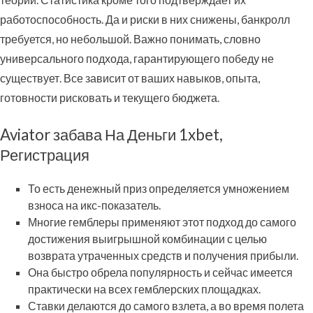
работоспособность. Да и риски в них снижены, банкролл
требуется, но небольшой. Важно понимать, словно
универсального подхода, гарантирующего победу не
существует. Все зависит от ваших навыков, опыта,
готовности рисковать и текущего бюджета.
Aviator забава На Деньги 1xbet,
Регистрация
То есть денежный приз определяется умножением
взноса на икс-показатель.
Многие гемблеры применяют этот подход до самого
достижения выигрышной комбинации с целью
возврата утраченных средств и получения прибыли.
Она быстро обрела популярность и сейчас имеется
практически на всех гемблерских площадках.
Ставки делаются до самого взлета, а во время полета