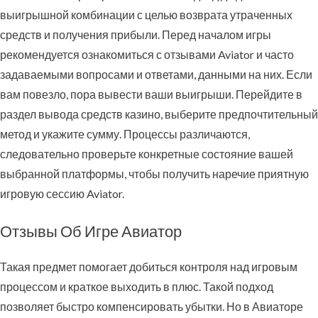
выигрышной комбинации с целью возврата утраченных
средств и получения прибыли. Перед началом игры
рекомендуется ознакомиться с отзывами Aviator и часто
задаваемыми вопросами и ответами, данными на них. Если
вам повезло, пора вывести ваши выигрыши. Перейдите в
раздел вывода средств казино, выберите предпочтительный
метод и укажите сумму. Процессы различаются,
следовательно проверьте конкретные состояние вашей
выбранной платформы, чтобы получить наречие приятную
игровую сессию Aviator.
Отзывы Об Игре Авиатор
Такая предмет помогает добиться контроля над игровым
процессом и краткое выходить в плюс. Такой подход
позволяет быстро компенсировать убытки. Но в Авиаторе