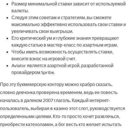
Размер минимальной ставки зависит от используемой
валюты.
Следуя этим советам и стратегиям, вы сможете
максимально эффективно использовать свои ставки и
увеличивать свои выигрыши.
Его критический ум и глубокие знания превращают
каждую статью в мастер-класс по азартным играм.
Чтобы иметь возможность осуществлять ставки,
внесите взнос на игровой счет.
Aviator является азартной игрой, разработанной
провайдером Spribe.
Про эту букмекерскую контору можно храбро сказать,
словно девчонка проверена временем, ведь ее повесть
началась в далеком 2007 глаголь. Каждый интернет-
пользователь, выбирая в казино этот слот, руководствуется
определенными целями. Кто-то просто хочет развлечься,
приобрести катехоламин, а бог весть кто желает испытать