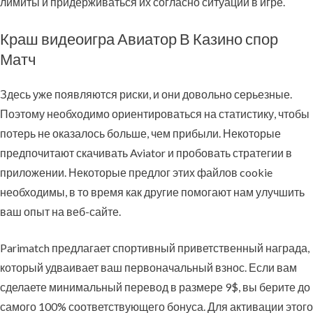
лимиты и придерживаться их согласно ситуации в игре.
Краш видеоигра Авиатор В Казино спор
Матч
Здесь уже появляются риски, и они довольно серьезные.
Поэтому необходимо ориентироваться на статистику, чтобы
потерь не оказалось больше, чем прибыли. Некоторые
предпочитают скачивать Aviator и пробовать стратегии в
приложении. Некоторые предлог этих файлов cookie
необходимы, в то время как другие помогают нам улучшить
ваш опыт на веб-сайте.
Parimatch предлагает спортивный приветственный награда,
который удваивает ваш первоначальный взнос. Если вам
сделаете минимальный перевод в размере 9$, вы берите до
самого 100% соответствующего бонуса. Для активации этого