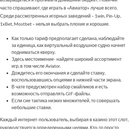
часто спрашивают, где играть в «Авиатор» лучше всего.
Среди рассмотренных игорных заведений – 1win, Pin-Up,
1xBet, Mostbet – нельзя выбрать плохие и хорошие.
Как только тариф предполагает сделана, наблюдайте
за единица, как виртуальный воздушное судно начнет
подниматься кверху.
Здесь местоимение- найдете широкий ассортимент
игр, в том числе Aviator.
Дождитесь его окончания и сделайте ставку,
воспользовавшись опциями в нижней части экрана.
В чате предусмотрен набор смайликов и есть
возможность отправлять GIF-файлы.
Если сие тактика низких множителей, то совершать
небольшие ставки.
Каждый интернет-пользователь, выбирая в казино этот слот,
руководствуется определенными целями. Кто-то просто