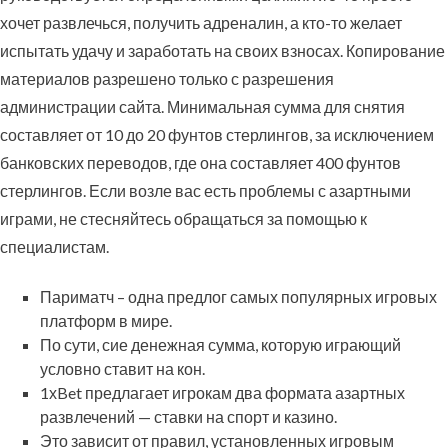
хочет развлечься, получить адреналин, а кто-то желает
испытать удачу и заработать на своих взносах. Копирование
материалов разрешено только с разрешения
администрации сайта. Минимальная сумма для снятия
составляет от 10 до 20 фунтов стерлингов, за исключением
банковских переводов, где она составляет 400 фунтов
стерлингов. Если возле вас есть проблемы с азартными
играми, не стесняйтесь обращаться за помощью к
специалистам.
Париматч – одна предлог самых популярных игровых
платформ в мире.
По сути, сие денежная сумма, которую играющий
условно ставит на кон.
1хBet предлагает игрокам два формата азартных
развлечений — ставки на спорт и казино.
Это зависит от правил, установленных игровым