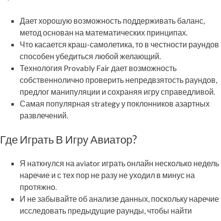
Дает хорошую возможность поддерживать баланс,
метод основан на математических принципах.
Что касается краш-самолетика, то в честности раундов
способен убедиться любой желающий.
Технология Provably Fair дает возможность
собственнолично проверить непредвзятость раундов,
предлог манипуляции и сохраняя игру справедливой.
Самая популярная strategy у поклонников азартных
развлечений.
Где Играть В Игру Авиатор?
Я наткнулся на aviator играть онлайн несколько недель
наречие и с тех пор не разу не уходил в минус на
протяжно.
И не забывайте об анализе данных, поскольку наречие
исследовать предыдущие раунды, чтобы найти