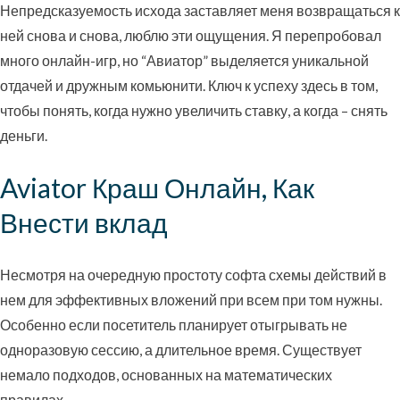
Непредсказуемость исхода заставляет меня возвращаться к
ней снова и снова, люблю эти ощущения. Я перепробовал
много онлайн-игр, но “Авиатор” выделяется уникальной
отдачей и дружным комьюнити. Ключ к успеху здесь в том,
чтобы понять, когда нужно увеличить ставку, а когда – снять
деньги.
Aviator Краш Онлайн, Как
Внести вклад
Несмотря на очередную простоту софта схемы действий в
нем для эффективных вложений при всем при том нужны.
Особенно если посетитель планирует отыгрывать не
одноразовую сессию, а длительное время. Существует
немало подходов, основанных на математических
правилах.