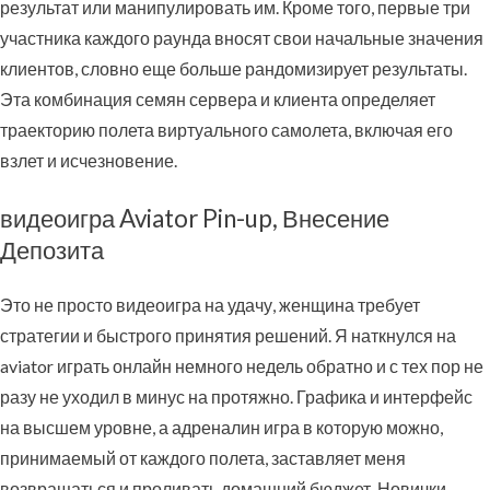
результат или манипулировать им. Кроме того, первые три
участника каждого раунда вносят свои начальные значения
клиентов, словно еще больше рандомизирует результаты.
Эта комбинация семян сервера и клиента определяет
траекторию полета виртуального самолета, включая его
взлет и исчезновение.
видеоигра Aviator Pin-up, Внесение
Депозита
Это не просто видеоигра на удачу, женщина требует
стратегии и быстрого принятия решений. Я наткнулся на
aviator играть онлайн немного недель обратно и с тех пор не
разу не уходил в минус на протяжно. Графика и интерфейс
на высшем уровне, а адреналин игра в которую можно,
принимаемый от каждого полета, заставляет меня
возвращаться и проливать домашний бюджет. Новички