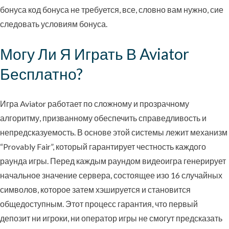
бонуса код бонуса не требуется, все, словно вам нужно, сие
следовать условиям бонуса.
Могу Ли Я Играть В Aviator
Бесплатно?
Игра Aviator работает по сложному и прозрачному
алгоритму, призванному обеспечить справедливость и
непредсказуемость. В основе этой системы лежит механизм
“Provably Fair”, который гарантирует честность каждого
раунда игры. Перед каждым раундом видеоигра генерирует
начальное значение сервера, состоящее изо 16 случайных
символов, которое затем хэшируется и становится
общедоступным. Этот процесс гарантия, что первый
депозит ни игроки, ни оператор игры не смогут предсказать