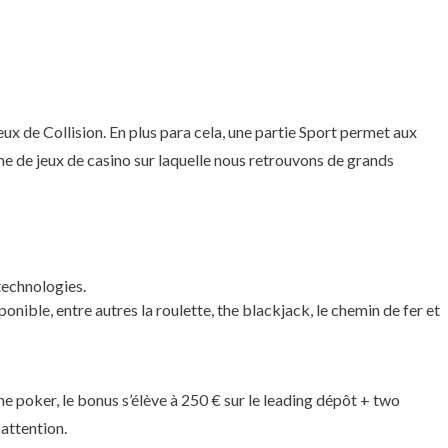
eux de Collision. En plus para cela, une partie Sport permet aux
me de jeux de casino sur laquelle nous retrouvons de grands
technologies.
nible, entre autres la roulette, the blackjack, le chemin de fer et
ine poker, le bonus s’élève à 250 € sur le leading dépôt + two
attention.