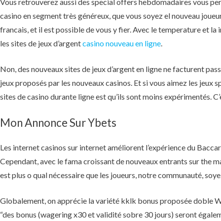
Vous retrouverez aussi des special offers hebdomadaires vous perm
casino en segment très généreux, que vous soyez el nouveau joueur 
francais, et il est possible de vous y fier. Avec le temperature et 
les sites de jeux d’argent
casino nouveau en ligne
.
Non, des nouveaux sites de jeux d’argent en ligne ne facturent passi
jeux proposés par les nouveaux casinos. Et si vous aimez les jeux 
sites de casino durante ligne est qu’ils sont moins expérimentés. C
Mon Annonce Sur Ybets
Les internet casinos sur internet améliorent l’expérience du Baccar
Cependant, avec le fama croissant de nouveaux entrants sur the march
est plus o qual nécessaire que les joueurs, notre communauté, soye
Globalement, on apprécie la variété kklk bonus proposée doble Wil
“des bonus (wagering x30 et validité sobre 30 jours) seront égaleme