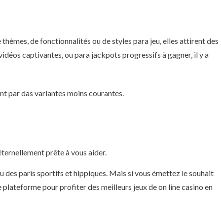
thèmes, de fonctionnalités ou de styles para jeu, elles attirent des
éos captivantes, ou para jackpots progressifs à gagner, il y a
nt par das variantes moins courantes.
éternellement prête à vous aider.
ieu des paris sportifs et hippiques. Mais si vous émettez le souhait
 plateforme pour profiter des meilleurs jeux de on line casino en