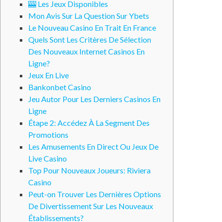
🎰 Les Jeux Disponibles
Mon Avis Sur La Question Sur Ybets
Le Nouveau Casino En Trait En France
Quels Sont Les Critères De Sélection
Des Nouveaux Internet Casinos En
Ligne?
Jeux En Live
Bankonbet Casino
Jeu Autor Pour Les Derniers Casinos En
Ligne
Étape 2: Accédez À La Segment Des
Promotions
Les Amusements En Direct Ou Jeux De
Live Casino
Top Pour Nouveaux Joueurs: Riviera
Casino
Peut-on Trouver Les Dernières Options
De Divertissement Sur Les Nouveaux
Établissements?