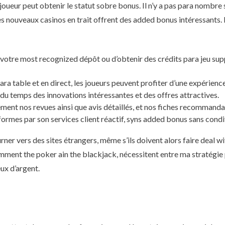
ur peut obtenir le statut sobre bonus. Il n’y a pas para nombre spé
nouveaux casinos en trait offrent des added bonus intéressants. E
tre most recognized dépôt ou d’obtenir des crédits para jeu supplé
ra table et en direct, les joueurs peuvent profiter d’une expérience 
 du temps des innovations intéressantes et des offres attractives.
ement nos revues ainsi que avis détaillés, et nos fiches recommanda
formes par son services client réactif, syns added bonus sans co
urner vers des sites étrangers, même s’ils doivent alors faire deal 
otamment the poker ain the blackjack, nécessitent entre ma stratégie
ux d’argent.