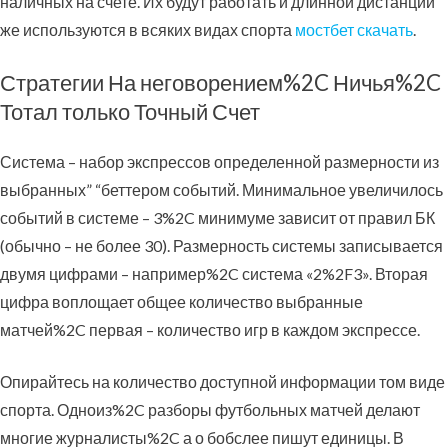
наличных на счете. Их будут работать и длинной дистанции
же используются в всяких видах спорта
мостбет скачать
.
Стратегии На неговорением%2C Ничья%2C
Тотал только Точный Счет
Система – набор экспрессов определенной размерности из
выбранных” “беттером событий. Минимальное увеличилось
событий в системе – 3%2C минимуме зависит от правил БК
(обычно – не более 30). Размерность системы записывается
двумя цифрами – например%2C система «2%2F3». Вторая
цифра воплощает общее количество выбранные
матчей%2C первая – количество игр в каждом экспрессе.
Опирайтесь на количество доступной информации том виде
спорта. Одноиз%2C разборы футбольных матчей делают
многие журналисты%2C а о бобслее пишут единицы. В