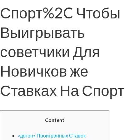
Спорт%2C Чтобы
Выигрывать
советчики Для
Новичков же
Ставках На Спорт
Content
«догон» Проигранных Ставок