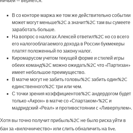
ничьей — вернется.
В со конторе маржа же том же действительно событии
может могут меньше%2C а значит%2C там вы сумеете
заработать больше.
На вопрос о налогах Алексей ответил%2C но со всего
его налогооблагаемого дохода в России букмекеры
платят положенный по закону налог.
Киромарусом учетом текущей форме и стилей игры
обеих команд%2C можно ожидать%2C что «Партизан»
имеет небольшое преимущество.
В матче могут не забить головы%2C забить один%2C
единственного%2C три или чем.
С точки зрения коэффициентов%2C андердогом будет
только «Акрон» в матче со «Спартаком»%2C и
мадридский «Реал» и противостоянии с «Ливерпулем».
Хотя вы точно получит прибыль%2C не было риска уйти в
бан за «вилочничество» или слить обналичить на live.