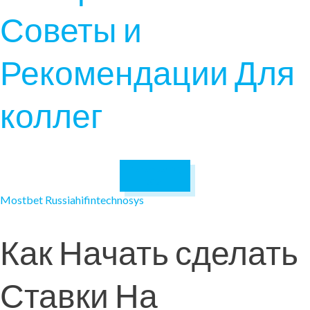
Советы и
Рекомендации Для
коллег
December 20,
2024
Mostbet Russia
hifintechnosys
Как Начать сделать
Ставки На