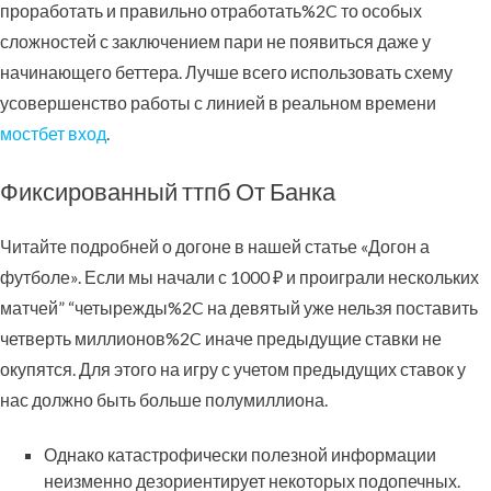
проработать и правильно отработать%2C то особых
сложностей с заключением пари не появиться даже у
начинающего беттера. Лучше всего использовать схему
усовершенство работы с линией в реальном времени
мостбет вход
.
Фиксированный ттпб От Банка
Читайте подробней о догоне в нашей статье «Догон а
футболе». Если мы начали с 1000 ₽ и проиграли нескольких
матчей” “четырежды%2C на девятый уже нельзя поставить
четверть миллионов%2C иначе предыдущие ставки не
окупятся. Для этого на игру с учетом предыдущих ставок у
нас должно быть больше полумиллиона.
Однако катастрофически полезной информации
неизменно дезориентирует некоторых подопечных.