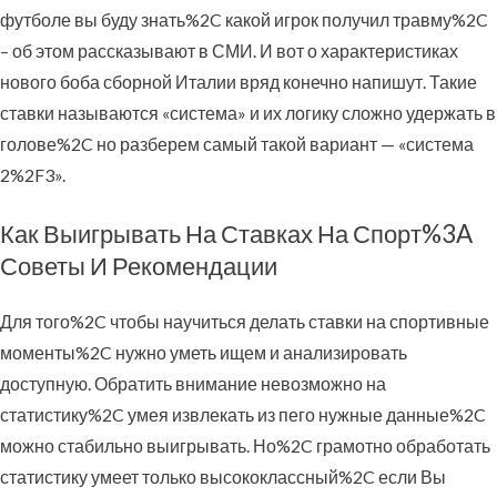
футболе вы буду знать%2C какой игрок получил травму%2C
– об этом рассказывают в СМИ. И вот о характеристиках
нового боба сборной Италии вряд конечно напишут. Такие
ставки называются «система» и их логику сложно удержать в
голове%2C но разберем самый такой вариант — «система
2%2F3».
Как Выигрывать На Ставках На Спорт%3A
Советы И Рекомендации
Для того%2C чтобы научиться делать ставки на спортивные
моменты%2C нужно уметь ищем и анализировать
доступную. Обратить внимание невозможно на
статистику%2C умея извлекать из пего нужные данные%2C
можно стабильно выигрывать. Но%2C грамотно обработать
статистику умеет только высококлассный%2C если Вы