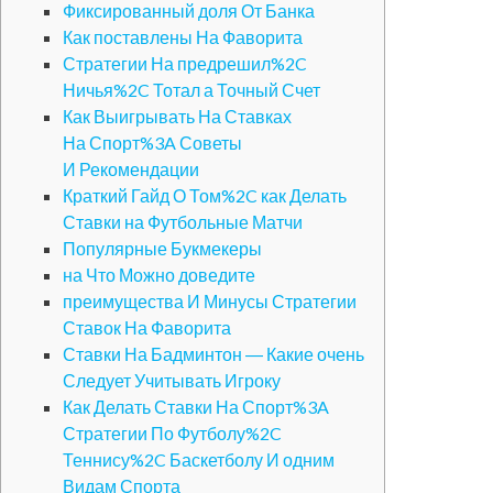
Фиксированный доля От Банка
Как поставлены На Фаворита
Стратегии На предрешил%2C
Ничья%2C Тотал а Точный Счет
Как Выигрывать На Ставках
На Спорт%3A Советы
И Рекомендации
Краткий Гайд О Том%2C как Делать
Ставки на Футбольные Матчи
Популярные Букмекеры
на Что Можно доведите
преимущества И Минусы Стратегии
Ставок На Фаворита
Ставки На Бадминтон ― Какие очень
Следует Учитывать Игроку
Как Делать Ставки На Спорт%3A
Стратегии По Футболу%2C
Теннису%2C Баскетболу И одним
Видам Спорта