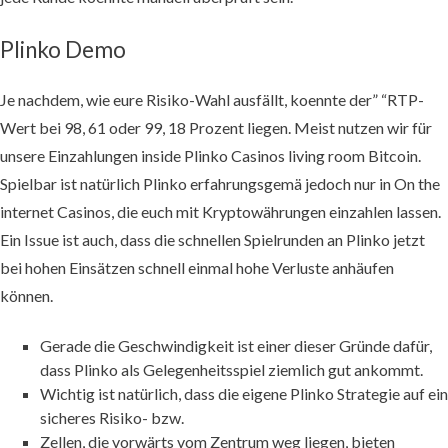
Plinko Demo
Je nachdem, wie eure Risiko-Wahl ausfällt, koennte der” “RTP-
Wert bei 98, 61 oder 99, 18 Prozent liegen. Meist nutzen wir für
unsere Einzahlungen inside Plinko Casinos living room Bitcoin.
Spielbar ist natürlich Plinko erfahrungsgemä jedoch nur in On the
internet Casinos, die euch mit Kryptowährungen einzahlen lassen.
Ein Issue ist auch, dass die schnellen Spielrunden an Plinko jetzt
bei hohen Einsätzen schnell einmal hohe Verluste anhäufen
können.
Gerade die Geschwindigkeit ist einer dieser Gründe dafür,
dass Plinko als Gelegenheitsspiel ziemlich gut ankommt.
Wichtig ist natürlich, dass die eigene Plinko Strategie auf ein
sicheres Risiko- bzw.
Zellen, die vorwärts vom Zentrum weg liegen, bieten