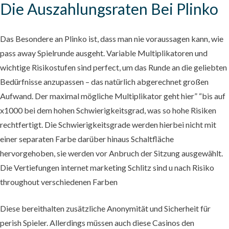
Die Auszahlungsraten Bei Plinko
Das Besondere an Plinko ist, dass man nie voraussagen kann, wie
pass away Spielrunde ausgeht. Variable Multiplikatoren und
wichtige Risikostufen sind perfect, um das Runde an die geliebten
Bedürfnisse anzupassen – das natürlich abgerechnet großen
Aufwand. Der maximal mögliche Multiplikator geht hier” “bis auf
x1000 bei dem hohen Schwierigkeitsgrad, was so hohe Risiken
rechtfertigt. Die Schwierigkeitsgrade werden hierbei nicht mit
einer separaten Farbe darüber hinaus Schaltfläche
hervorgehoben, sie werden vor Anbruch der Sitzung ausgewählt.
Die Vertiefungen internet marketing Schlitz sind u nach Risiko
throughout verschiedenen Farben
Diese bereithalten zusätzliche Anonymität und Sicherheit für
perish Spieler. Allerdings müssen auch diese Casinos den