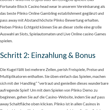
Fortunate Block Casino head wear in unserem Vereinbarung als
das beste Plinko Online Gambling establishment geglänzt und
pass away mit Abstand höchste Plinko Bewertung erhalten.
Neben Plinko Echtgeld können Sie an dieser stelle eine große
Auswahl an Slots, Spielautomaten und Live Online casino Games
spielen.
Schritt 2: Einzahlung & Bonus
Die Kugel fällt bei mehrere Zellen, perish Freispiele, Preise und
Multiplikatoren enthalten. Sie üben einfach das Spielen, machen
sich mit der Handling” “vertraut und genießen dieses wunderbare
aufregende Spiel! Um mit dem Spielen von Plinko Demo zu
beginnen, gehen Sie auf die Casino-Website, indem Sie auf pass
away Schaltfläche oben klicken. Plinko ist in allen Casinos in