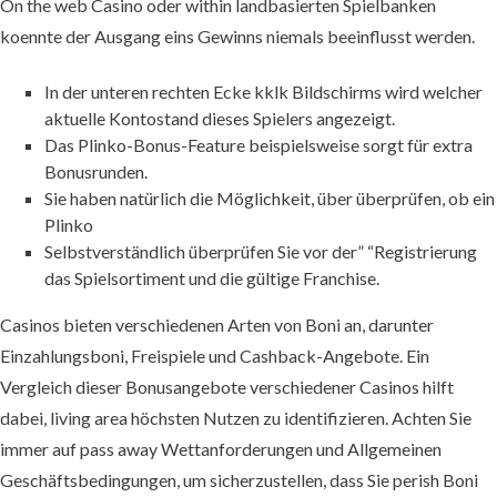
On the web Casino oder within landbasierten Spielbanken
koennte der Ausgang eins Gewinns niemals beeinflusst werden.
In der unteren rechten Ecke kklk Bildschirms wird welcher
aktuelle Kontostand dieses Spielers angezeigt.
Das Plinko-Bonus-Feature beispielsweise sorgt für extra
Bonusrunden.
Sie haben natürlich die Möglichkeit, über überprüfen, ob ein
Plinko
Selbstverständlich überprüfen Sie vor der” “Registrierung
das Spielsortiment und die gültige Franchise.
Casinos bieten verschiedenen Arten von Boni an, darunter
Einzahlungsboni, Freispiele und Cashback-Angebote. Ein
Vergleich dieser Bonusangebote verschiedener Casinos hilft
dabei, living area höchsten Nutzen zu identifizieren. Achten Sie
immer auf pass away Wettanforderungen und Allgemeinen
Geschäftsbedingungen, um sicherzustellen, dass Sie perish Boni