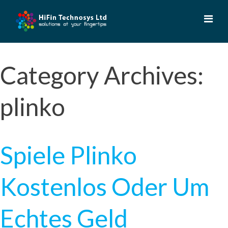
Skip
to
content
Category Archives:
plinko
Spiele Plinko
Kostenlos Oder Um
Echtes Geld