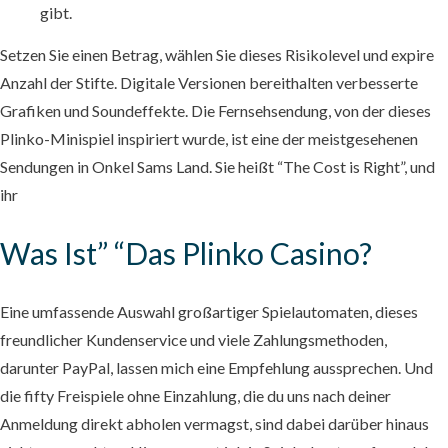
gibt.
Setzen Sie einen Betrag, wählen Sie dieses Risikolevel und expire
Anzahl der Stifte. Digitale Versionen bereithalten verbesserte
Grafiken und Soundeffekte. Die Fernsehsendung, von der dieses
Plinko-Minispiel inspiriert wurde, ist eine der meistgesehenen
Sendungen in Onkel Sams Land. Sie heißt “The Cost is Right”, und
ihr
Was Ist” “Das Plinko Casino?
Eine umfassende Auswahl großartiger Spielautomaten, dieses
freundlicher Kundenservice und viele Zahlungsmethoden,
darunter PayPal, lassen mich eine Empfehlung aussprechen. Und
die fifty Freispiele ohne Einzahlung, die du uns nach deiner
Anmeldung direkt abholen vermagst, sind dabei darüber hinaus