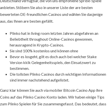
Deutschland verfügbar, die von uns empfohlene Spribe-Spiele
anbieten. Stöbern Sie also in unserer Liste der are besten
bewerteten DE-freundlichen Casinos und wählen Sie dasjenige
aus, das Ihnen are besten gefällt.
Plinko hat in living room letzten Jahren abgefahren an
Beliebtheit throughout Online-Casinos gewonnen,
herausragend in Krypto-Casinos.
Sie sind 100% kostenlos und können ohne
Bevor es losgeht, gilt es doch auch bei welcher Stake
Version kklk Gelegenheitsspiels, den Einsatzwert zu
bestimmen.
Die tollsten Plinko Casinos durch wichtigen Informationen
sind immer nachstehend aufgelistet.
Ganz klar können Sie auch via mobiler Bitcoin Casino App ihre
Coins auf das Plinko Casino Konto laden. Wir haben einige Tips
zum Plinko Spielen für Sie zusammengefasst. Das bedeutet, dass