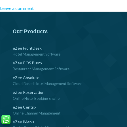
Leave a comment
Our Products
eZee FrontDesk
Hotel Management Software
eZee POS Burrp
Restaurant Management Software
eZee Absolute
Cloud Based Hotel Management Software
eZee Reservation
Online Hotel Booking Engine
eZee Centrix
Online Channel Management
eZee iMenu