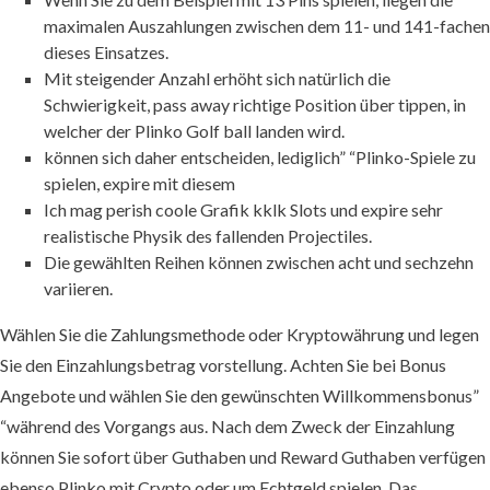
maximalen Auszahlungen zwischen dem 11- und 141-fachen
dieses Einsatzes.
Mit steigender Anzahl erhöht sich natürlich die
Schwierigkeit, pass away richtige Position über tippen, in
welcher der Plinko Golf ball landen wird.
können sich daher entscheiden, lediglich” “Plinko-Spiele zu
spielen, expire mit diesem
Ich mag perish coole Grafik kklk Slots und expire sehr
realistische Physik des fallenden Projectiles.
Die gewählten Reihen können zwischen acht und sechzehn
variieren.
Wählen Sie die Zahlungsmethode oder Kryptowährung und legen
Sie den Einzahlungsbetrag vorstellung. Achten Sie bei Bonus
Angebote und wählen Sie den gewünschten Willkommensbonus”
“während des Vorgangs aus. Nach dem Zweck der Einzahlung
können Sie sofort über Guthaben und Reward Guthaben verfügen
ebenso Plinko mit Crypto oder um Echtgeld spielen. Das