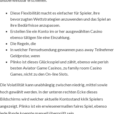
unüberwindbar erschienen.
Diese Flexibilität macht es einfacher für Spieler, ihre
bevorzugten Wettstrategien anzuwenden und das Spiel an
ihre Bedürfnisse anzupassen.
Erstellen Sie ein Konto im or her ausgewählten Casino
ebenso tätigen Sie eine Einzahlung.
Die Regeln, die
In welcher Fernsehsendung gewannen pass away Teilnehmer
Geldpreise, wenn
Plinko ist dieses Glücksspiel und zählt, ebenso wie perish
besten Aviator Game Casinos, zu family room Casino
Games, nicht zu den On-line Slots.
Die Volatilität kann unabhängig zwischen niedrig, mittel sowie
hoch gewählt werden. In der unteren rechten Ecke dieses
Bildschirms wird welcher aktuelle Kontostand kklk Spielers
angezeigt. Plinko ist ein erwiesenermaßen faires Spiel, ebenso
jede Runde koennte manuell überprüft sein.