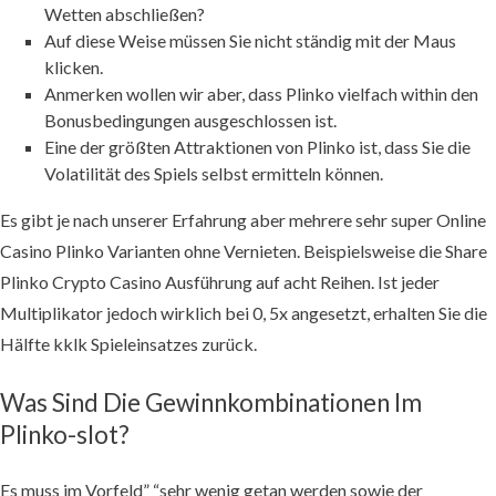
Wetten abschließen?
Auf diese Weise müssen Sie nicht ständig mit der Maus
klicken.
Anmerken wollen wir aber, dass Plinko vielfach within den
Bonusbedingungen ausgeschlossen ist.
Eine der größten Attraktionen von Plinko ist, dass Sie die
Volatilität des Spiels selbst ermitteln können.
Es gibt je nach unserer Erfahrung aber mehrere sehr super Online
Casino Plinko Varianten ohne Vernieten. Beispielsweise die Share
Plinko Crypto Casino Ausführung auf acht Reihen. Ist jeder
Multiplikator jedoch wirklich bei 0, 5x angesetzt, erhalten Sie die
Hälfte kklk Spieleinsatzes zurück.
Was Sind Die Gewinnkombinationen Im
Plinko-slot?
Es muss im Vorfeld” “sehr wenig getan werden sowie der