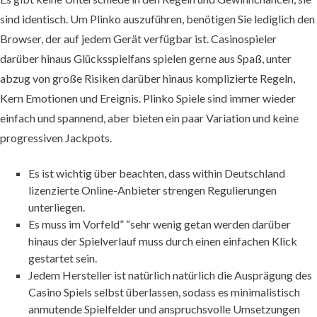
sind identisch. Um Plinko auszuführen, benötigen Sie lediglich den
Browser, der auf jedem Gerät verfügbar ist. Casinospieler
darüber hinaus Glücksspielfans spielen gerne aus Spaß, unter
abzug von große Risiken darüber hinaus komplizierte Regeln,
Kern Emotionen und Ereignis. Plinko Spiele sind immer wieder
einfach und spannend, aber bieten ein paar Variation und keine
progressiven Jackpots.
Es ist wichtig über beachten, dass within Deutschland
lizenzierte Online-Anbieter strengen Regulierungen
unterliegen.
Es muss im Vorfeld” “sehr wenig getan werden darüber
hinaus der Spielverlauf muss durch einen einfachen Klick
gestartet sein.
Jedem Hersteller ist natürlich natürlich die Ausprägung des
Casino Spiels selbst überlassen, sodass es minimalistisch
anmutende Spielfelder und anspruchsvolle Umsetzungen