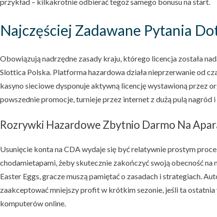
przykład – kilkakrotnie odbierać tegoż samego bonusu na start.
Najczęściej Zadawane Pytania Do
Obowiązują nadrzędne zasady kraju, którego licencja została nad
Slottica Polska. Platforma hazardowa działa nieprzerwanie od cz
kasyno sieciowe dysponuje aktywną licencję wystawioną przez or
powszednie promocje, turnieje przez internet z dużą pulą nagród 
Rozrywki Hazardowe Zbytnio Darmo Na Apara
Usunięcie konta na CDA wydaje się być relatywnie prostym proce
chodamietapami, żeby skutecznie zakończyć swoją obecność na na
Easter Eggs, gracze muszą pamiętać o zasadach i strategiach. Au
zaakceptować mniejszy profit w krótkim sezonie, jeśli ta ostatni
komputerów online.