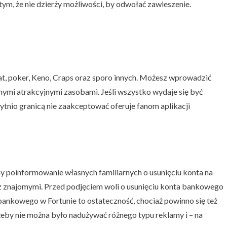
m, że nie dzierży możliwości, by odwołać zawieszenie.
rat, poker, Keno, Craps oraz sporo innych. Możesz wprowadzić
ymi atrakcyjnymi zasobami. Jeśli wszystko wydaje się być
ytnio granicą nie zaakceptować oferuje fanom aplikacji
y poinformowanie własnych familiarnych o usunięciu konta na
 znajomymi. Przed podjęciem woli o usunięciu konta bankowego
nkowego w Fortunie to ostateczność, chociaż powinno się też
 żeby nie można było nadużywać różnego typu reklamy i – na