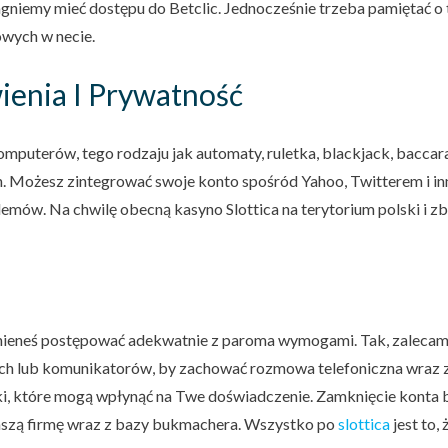
iemy mieć dostępu do Betclic. Jednocześnie trzeba pamiętać o ty
owych w necie.
ienia I Prywatność
komputerów, tego rodzaju jak automaty, ruletka, blackjack, bacca
. Możesz zintegrować swoje konto spośród Yahoo, Twitterem i inn
emów. Na chwilę obecną kasyno Slottica na terytorium polski i zb
winieneś postępować adekwatnie z paroma wymogami. Tak, zalecam
h lub komunikatorów, by zachować rozmowa telefoniczna wraz z
 które mogą wpłynąć na Twe doświadczenie. Zamknięcie konta ba
naszą firmę wraz z bazy bukmachera. Wszystko po
slottica
jest to,