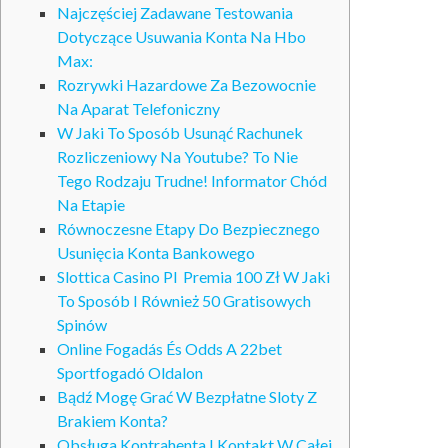
Najczęściej Zadawane Testowania
Dotyczące Usuwania Konta Na Hbo
Max:
Rozrywki Hazardowe Za Bezowocnie
Na Aparat Telefoniczny
W Jaki To Sposób Usunąć Rachunek
Rozliczeniowy Na Youtube? To Nie
Tego Rodzaju Trudne! Informator Chód
Na Etapie
Równoczesne Etapy Do Bezpiecznego
Usunięcia Konta Bankowego
Slottica Casino Pl ️ Premia 100 Zł W Jaki
To Sposób I Również 50 Gratisowych
Spinów
Online Fogadás És Odds A 22bet
Sportfogadó Oldalon
Bądź Mogę Grać W Bezpłatne Sloty Z
Brakiem Konta?
Obsługa Kontrahenta I Kontakt W Całej