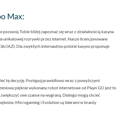
bo Max:
 pozwolą Tobie bliżej zapoznać się wraz z działalnością kasyna
ia unikatowej rozrywki przez internet. Nasze licencjonowane
536/JAZ). Dla zwykłych internautów polskie kasyno proponuje
śleć tę decyzję. Postępuj prawidłowo wraz z powyższymi
czeniowy pięknie wykonany robot internetowe od Playn GO jest to
by zwiększyć swe szanse na wygraną. Dlatego mogą chcieć
5 bębnów, Microgaming i Evolution są liderami w branży