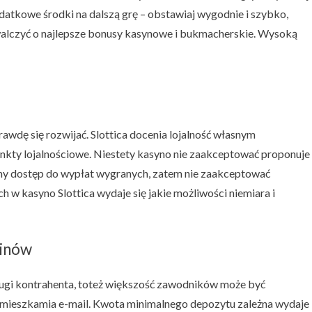
odatkowe środki na dalszą grę – obstawiaj wygodnie i szybko,
powalczyć o najlepsze bonusy kasynowe i bukmacherskie. Wysoką
awdę się rozwijać. Slottica docenia lojalność własnym
unkty lojalnościowe. Niestety kasyno nie zaakceptować proponuje
skamy dostęp do wypłat wygranych, zatem nie zaakceptować
h w kasyno Slottica wydaje się jakie możliwości niemiara i
pinów
 obsługi kontrahenta, toteż większość zawodników może być
zamieszkamia e-mail. Kwota minimalnego depozytu zależna wydaje