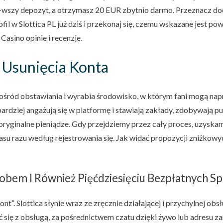
ój 1-wszy depozyt, a otrzymasz 20 EUR zbytnio darmo. Przeznacz d
fil w Slottica PL już dziś i przekonaj się, czemu wskazane jest 
asino opinie i recenzje.
 Usunięcia Konta
pośród obstawiania i wyrabia środowisko, w którym fani mogą napr
rdziej angażują się w platformę i stawiają zakłady, zdobywają p
 na oryginalne pieniądze. Gdy przejdziemy przez cały proces, uzy
asu razu według rejestrowania się. Jak widać propozycji zniżkowyc
osobem I Również Pięćdziesięciu Bezpłatnych S
 kont”. Slottica słynie wraz ze zręcznie działającej i przychylnej
 się z obsługą, za pośrednictwem czatu dzięki żywo lub adresu 