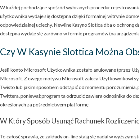
W każdej pochodzące spośród wybranych procedur rejestrowania s
użytkownika wydaje się dostępna dzięki formalnej witrynie domowe
odpowiedzialnej uciechy. NewlineKasyno Slotica dba o ochronę 
dostępna wydaje się zarówno w formie programów (na urządzenia 
Czy W Kasynie Slottica Można Ob
Jeśli konto Microsoft Użytkownika zostało anulowane (przez U
Microsoft. Z owego motywu Microsoft zaleca Użytkownikowi syste
Twisto lub jakim sposobem odstąpić od momentu porozumienia, p
Twittera, ponieważ program ta odrzucić zawiera odnośnika do 
określonych za pośrednictwem platformę.
W Który Sposób Usunąć Rachunek Rozliczenio
To całość sprawia, że zakłady on-line stają się nadal w wyższy