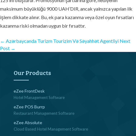
125’ini oluşturur. Promosyonun şartlarına göre, hediyenin
maksimum büyüklüğü 9000 UAH’DIR, ancak yalnızca yapılan ilk
işlem dikkate alınır. Bu, ek para kazanma veya özel oyun fırsatları
kazanma riski olmadan uygun bir fırsattır.
Post
←
Azərbaycanda Turizm Tourizim Və Səyahhət Agentliyi
Next
Post
→
navigation
Our Products
eZee FrontDesk
Hotel Management Software
eZee POS Burrp
Restaurant Management Software
eZee Absolute
Cloud Based Hotel Management Software