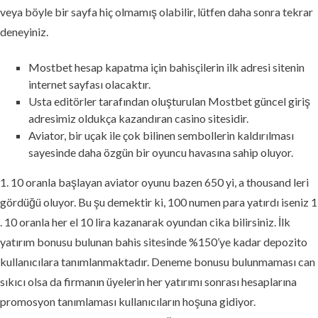
veya böyle bir sayfa hiç olmamış olabilir, lütfen daha sonra tekrar
deneyiniz.
Mostbet hesap kapatma için bahisçilerin ilk adresi sitenin
internet sayfası olacaktır.
Usta editörler tarafından oluşturulan Mostbet güncel giriş
adresimiz oldukça kazandıran casino sitesidir.
Aviator, bir uçak ile çok bilinen sembollerin kaldırılması
sayesinde daha özgün bir oyuncu havasına sahip oluyor.
1. 10 oranla başlayan aviator oyunu bazen 650 yi, a thousand leri
gördüğü oluyor. Bu şu demektir ki, 100 numen para yatırdı iseniz 1
. 10 oranla her el 10 lira kazanarak oyundan cika bilirsiniz. İlk
yatırım bonusu bulunan bahis sitesinde %150’ye kadar depozito
kullanıcılara tanımlanmaktadır. Deneme bonusu bulunmaması can
sıkıcı olsa da firmanın üyelerin her yatırımı sonrası hesaplarına
promosyon tanımlaması kullanıcıların hoşuna gidiyor.