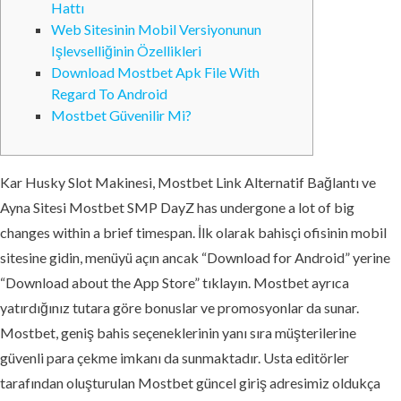
Hattı
Web Sitesinin Mobil Versiyonunun
Işlevselliğinin Özellikleri
Download Mostbet Apk File With
Regard To Android
Mostbet Güvenilir Mi?
Kar Husky Slot Makinesi, Mostbet Link Alternatif Bağlantı ve
Ayna Sitesi Mostbet SMP DayZ has undergone a lot of big
changes within a brief timespan. İlk olarak bahisçi ofisinin mobil
sitesine gidin, menüyü açın ancak “Download for Android” yerine
“Download about the App Store” tıklayın. Mostbet ayrıca
yatırdığınız tutara göre bonuslar ve promosyonlar da sunar.
Mostbet, geniş bahis seçeneklerinin yanı sıra müşterilerine
güvenli para çekme imkanı da sunmaktadır. Usta editörler
tarafından oluşturulan Mostbet güncel giriş adresimiz oldukça