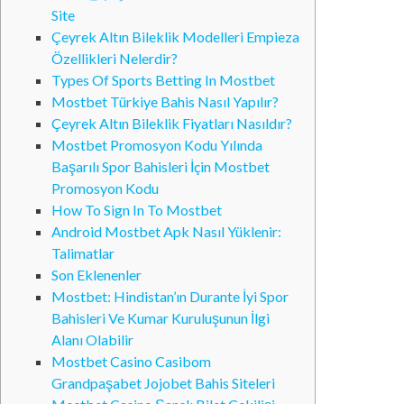
Site
Çeyrek Altın Bileklik Modelleri Empieza
Özellikleri Nelerdir?
Types Of Sports Betting In Mostbet
Mostbet Türkiye Bahis Nasıl Yapılır?
Çeyrek Altın Bileklik Fiyatları Nasıldır?
Mostbet Promosyon Kodu Yılında
Başarılı Spor Bahisleri İçin Mostbet
Promosyon Kodu
How To Sign In To Mostbet
Android Mostbet Apk Nasıl Yüklenir:
Talimatlar
Son Eklenenler
Mostbet: Hindistan’ın Durante İyi Spor
Bahisleri Ve Kumar Kuruluşunun İlgi
Alanı Olabilir
Mostbet Casino Casibom
Grandpaşabet Jojobet Bahis Siteleri