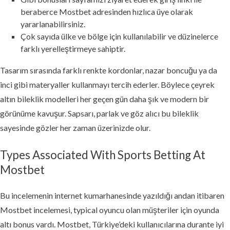
beraberce Mostbet adresinden hızlıca üye olarak
yararlanabilirsiniz.
Çok sayıda ülke ve bölge için kullanılabilir ve düzinelerce
farklı yerelleştirmeye sahiptir.
Tasarım sırasında farklı renkte kordonlar, nazar boncuğu ya da
inci gibi materyaller kullanmayı tercih ederler. Böylece çeyrek
altın bileklik modelleri her geçen gün daha şık ve modern bir
görünüme kavuşur. Sapsarı, parlak ve göz alıcı bu bileklik
sayesinde gözler her zaman üzerinizde olur.
Types Associated With Sports Betting At
Mostbet
Bu incelemenin internet kumarhanesinde yazıldığı andan itibaren
Mostbet incelemesi, typical oyuncu olan müşteriler için oyunda
altı bonus vardı. Mostbet, Türkiye’deki kullanıcılarına durante iyi