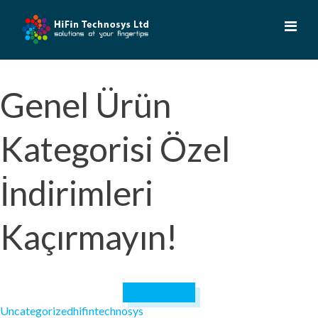
Skip
to
content
Genel Ürün
Kategorisi Özel
İndirimleri
Kaçırmayın!
May 9, 2022
Uncategorized
hifintechnosys