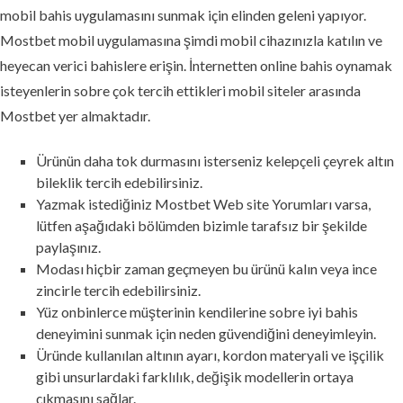
mobil bahis uygulamasını sunmak için elinden geleni yapıyor.
Mostbet mobil uygulamasına şimdi mobil cihazınızla katılın ve
heyecan verici bahislere erişin. İnternetten online bahis oynamak
isteyenlerin sobre çok tercih ettikleri mobil siteler arasında
Mostbet yer almaktadır.
Ürünün daha tok durmasını isterseniz kelepçeli çeyrek altın
bileklik tercih edebilirsiniz.
Yazmak istediğiniz Mostbet Web site Yorumları varsa,
lütfen aşağıdaki bölümden bizimle tarafsız bir şekilde
paylaşınız.
Modası hiçbir zaman geçmeyen bu ürünü kalın veya ince
zincirle tercih edebilirsiniz.
Yüz onbinlerce müşterinin kendilerine sobre iyi bahis
deneyimini sunmak için neden güvendiğini deneyimleyin.
Üründe kullanılan altının ayarı, kordon materyali ve işçilik
gibi unsurlardaki farklılık, değişik modellerin ortaya
çıkmasını sağlar.