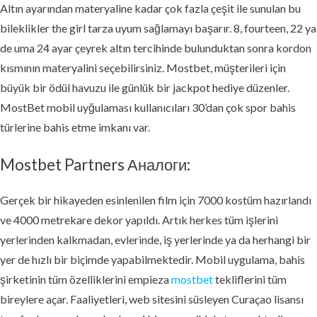
Altın ayarından materyaline kadar çok fazla çeşit ile sunulan bu
bileklikler the girl tarza uyum sağlamayı başarır. 8, fourteen, 22 ya
de uma 24 ayar çeyrek altın tercihinde bulunduktan sonra kordon
kısmının materyalini seçebilirsiniz. Mostbet, müşterileri için
büyük bir ödül havuzu ile günlük bir jackpot hediye düzenler.
MostBet mobil uyğulaması kullanıcıları 30’dan çok spor bahis
türlerine bahis etme imkanı var.
Mostbet Partners Аналоги:
Gerçek bir hikayeden esinlenilen film için 7000 kostüm hazırlandı
ve 4000 metrekare dekor yapıldı. Artık herkes tüm işlerini
yerlerinden kalkmadan, evlerinde, iş yerlerinde ya da herhangi bir
yer de hızlı bir biçimde yapabilmektedir. Mobil uygulama, bahis
şirketinin tüm özelliklerini empieza
mostbet
tekliflerini tüm
bireylere açar. Faaliyetleri, web sitesini süsleyen Curaçao lisansı