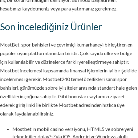
hesabınızı kaydetmeniz veya para yatırmanız gerekmez.
Son İncelediğiniz Ürünler
MostBet, spor bahisleri ve çevrimiçi kumarhaneyi birleştiren en
popüler oyun platformlarından biridir. Çok sayıda ülke ve bölge
için kullanılabilir ve düzinelerce farklı yerelleştirmeye sahiptir.
Mostbet incelemesi kapsamında finansal işlemlerin iyi bir şekilde
incelenmesi gerekir. Mostbet240 temel özellikleri sanal spor
bahisleri, günümüzde sobre iyi siteler arasında standart hale gelen
özelliklerin çoğuna sahiptir. Gibi bonusları sayfamızı ziyaret
ederek giriş linki ile birlikte Mostbet adresinden hızlıca üye
olarak faydalanabilirsiniz.
Mostbet’in mobil casino versiyonu, HTML5 ve sobre yeni
teknolojiler dolay?s?yla iOS, Android ve Windows akıllı