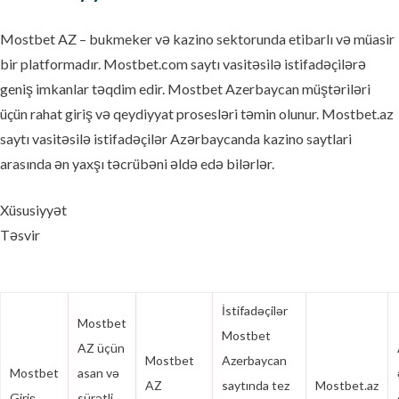
Mostbet AZ – bukmeker və kazino sektorunda etibarlı və müasir
bir platformadır. Mostbet.com saytı vasitəsilə istifadəçilərə
geniş imkanlar təqdim edir. Mostbet Azerbaycan müştəriləri
üçün rahat giriş və qeydiyyat prosesləri təmin olunur. Mostbet.az
saytı vasitəsilə istifadəçilər Azərbaycanda kazino saytlari
arasında ən yaxşı təcrübəni əldə edə bilərlər.
Xüsusiyyət
Təsvir
İstifadəçilər
Mostbet
Mostbet
AZ üçün
Mostbet
Azerbaycan
Mostbet
asan və
AZ
saytında tez
Mostbet.az
Giriş
sürətli