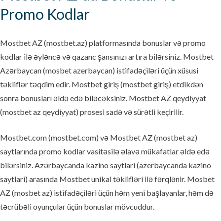
Promo Kodlar
Mostbet AZ (mostbet.az) platformasında bonuslar və promo
kodlar ilə əyləncə və qazanc şansınızı artıra bilərsiniz. Mostbet
Azərbaycan (mosbet azerbaycan) istifadəçiləri üçün xüsusi
təkliflər təqdim edir. Mostbet giriş (mostbet giriş) etdikdən
sonra bonusları əldə edə biləcəksiniz. Mostbet AZ qeydiyyat
(mostbet az qeydiyyat) prosesi sadə və sürətli keçirilir.
Mostbet.com (mostbet.com) və Mostbet AZ (mostbet az)
saytlarında promo kodlar vasitəsilə əlavə mükafatlar əldə edə
bilərsiniz. Azərbaycanda kazino saytlari (azerbaycanda kazino
saytlari) arasında Mostbet unikal təklifləri ilə fərqlənir. Mosbet
AZ (mosbet az) istifadəçiləri üçün həm yeni başlayanlar, həm də
təcrübəli oyunçular üçün bonuslar mövcuddur.