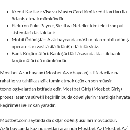
Kredit Kartları: Visa və MasterCard kimi kredit kartları ilə
ödəniş etmək mümkündür.
Elektron Pulu: Payeer, Skrill və Neteller kimi elektron pul
sistemləri dəstəklənir.
Mobil Ödənişlər: Azərbaycanda məşhur olan mobil ödəniş
operatorları vasitəsilə ödəniş edə bilərsiniz.
Bank Köçürmələri: Bank şərtləri əsasında klassik bank
köçürmələri də mümkündür.
Mostbet Azərbaycan (Mosbet Azərbaycan) istifadəçilərinə
rahatlıq və təhlükəsizlik təmin etmək üçün ən son müasir
texnologiyalardan istifadə edir. Mostbet Giriş (Mosbet Giriş)
prosesi asan və sürətli keçirilir, bu da ödənişlərin rahatlıqla həyata
keçirilməsinə imkan yaradır.
Mostbet.com saytında da oxşar ödəniş üsulları mövcuddur.
Azərbaycanda kazino saytlari arasında Mostbet Az (Mosbet Az)