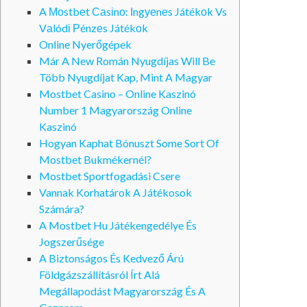
A Моstbеt Саsіnо: Іngуеnеs Játékоk Vs
Vаlódі Рénzеs Játékоk
Online Nyerőgépek
Már A New Román Nyugdíjas Will Be
Több Nyugdíjat Kap, Mint A Magyar
Mostbet Casino – Online Kaszinó
Number 1 Magyarország Online
Kaszinó
Hogyan Kaphat Bónuszt Some Sort Of
Mostbet Bukmékernél?
Mostbet Sportfogadási Csere
Vannak Korhatárok A Játékosok
Számára?
A Mostbet Hu Játékengedélye És
Jogszerűsége
A Biztonságos És Kedvező Árú
Földgázszállításról Írt Alá
Megállapodást Magyarország És A