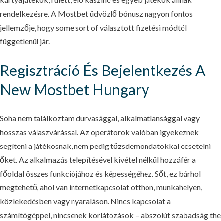
rendelkezésre. A Mostbet üdvözlő bónusz nagyon fontos
jellemzője, hogy some sort of választott fizetési módtól
függetlenül jár.
Regisztráció És Bejelentkezés A
New Mostbet Hungary
Soha nem találkoztam durvasággal, alkalmatlansággal vagy
hosszas válaszvárással. Az operátorok valóban igyekeznek
segíteni a játékosnak, nem pedig tőzsdemondatokkal ecsetelni
őket. Az alkalmazás telepítésével kivétel nélkül hozzáfér a
főoldal összes funkciójához és képességéhez. Sőt, ez bárhol
megtehető, ahol van internetkapcsolat otthon, munkahelyen,
közlekedésben vagy nyaraláson. Nincs kapcsolat a
számítógéppel, nincsenek korlátozások – abszolút szabadság the