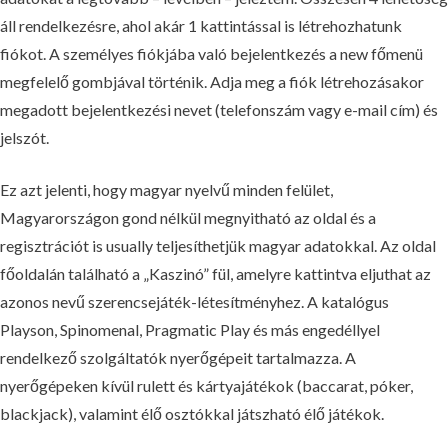
áll rendelkezésre, ahol akár 1 kattintással is létrehozhatunk
fiókot. A személyes fiókjába való bejelentkezés a new főmenü
megfelelő gombjával történik. Adja meg a fiók létrehozásakor
megadott bejelentkezési nevet (telefonszám vagy e-mail cím) és
jelszót.
Ez azt jelenti, hogy magyar nyelvű minden felület,
Magyarországon gond nélkül megnyitható az oldal és a
regisztrációt is usually teljesíthetjük magyar adatokkal. Az oldal
főoldalán található a „Kaszinó” fül, amelyre kattintva eljuthat az
azonos nevű szerencsejáték-létesítményhez. A katalógus
Playson, Spinomenal, Pragmatic Play és más engedéllyel
rendelkező szolgáltatók nyerőgépeit tartalmazza. A
nyerőgépeken kívül rulett és kártyajátékok (baccarat, póker,
blackjack), valamint élő osztókkal játszható élő játékok.