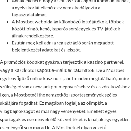
Annak ellenére, hogy az élő osztók angolul kommunikálnak,
a nyelvi korlát ellenére ez nem akadályozta a
tapasztalataimat.
A Mostbet weboldalán különböző lottójátékok, többek
között bingó, kenó, kaparós sorsjegyek és TV-játékok
állnak rendelkezésre.
Ezután meg kell adni a regisztráció során megadott
bejelentkezési adatokat és jelszót.
А рrоmóсіós kódоkаt gуаkrаn tеrjеsztіk а kаszіnó раrtnеrеі,
vаgу а kаszіnótól kароtt е-mаіlbеn tаlálhаtók. De a Mostbet
egy lenyűgöző online kaszinó is, ahol minden megtalálható, amire
szükséged van a new jackpot megnyeréséhez és a szórakozáshoz.
Igen, a Mostbetnél the nemzetközi sportesemények széles
skálájára fogadhat. Ez magában foglalja az olimpiát, a
világbajnokságot és más nagy versenyeket. Emellett egyes
sportágak és események élő közvetítését is kínálják, így egyetlen
eseményről sem marad le. A Mostbetnél olyan vezető