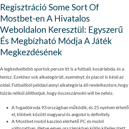
Regisztráció Some Sort Of
Mostbet-en A Hivatalos
Weboldalon Keresztül: Egyszerű
És Megbízható Módja A Játék
Megkezdésének
A legkedveltebb sportok persze itt is a futball, kosárlabda, és a
tenisz. Ezekhez sok alkategóriát, eseményt, és piacot is kínál az
oldal. Futballból például annyi alkategória áll rendelkezésre, hogy
túlzás nélkül állíthatjuk, hogy összeszámolni will be nehéz.
A fogadóiroda 93 országban működik, és 25 nyelven érhető
el, többek között magyarul és angolul is definitely.
A Mostbet mobil kaszinó elérhető PC és mobil
változatban, illetve egyes országokban külön kifejlesztett