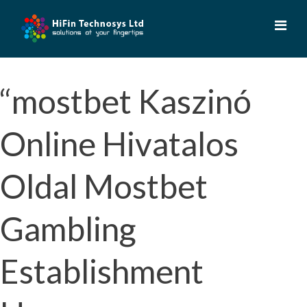
Skip
to
content
“mostbet Kaszinó
Online Hivatalos
Oldal Mostbet
Gambling
Establishment