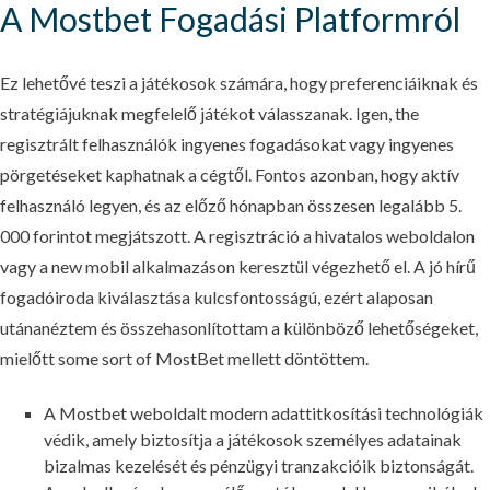
A Mostbet Fogadási Platformról
Ez lehetővé teszi a játékosok számára, hogy preferenciáiknak és
stratégiájuknak megfelelő játékot válasszanak. Igen, the
regisztrált felhasználók ingyenes fogadásokat vagy ingyenes
pörgetéseket kaphatnak a cégtől. Fontos azonban, hogy aktív
felhasználó legyen, és az előző hónapban összesen legalább 5.
000 forintot megjátszott. A regisztráció a hivatalos weboldalon
vagy a new mobil alkalmazáson keresztül végezhető el. A jó hírű
fogadóiroda kiválasztása kulcsfontosságú, ezért alaposan
utánanéztem és összehasonlítottam a különböző lehetőségeket,
mielőtt some sort of MostBet mellett döntöttem.
A Mostbet weboldalt modern adattitkosítási technológiák
védik, amely biztosítja a játékosok személyes adatainak
bizalmas kezelését és pénzügyi tranzakcióik biztonságát.