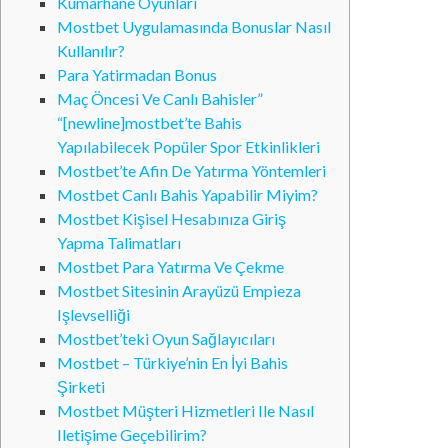
Kumarhane Oyunları
Mostbet Uygulamasında Bonuslar Nasıl
Kullanılır?
Para Yatirmadan Bonus
Maç Öncesi Ve Canlı Bahisler”
“[newline]mostbet’te Bahis
Yapılabilecek Popüler Spor Etkinlikleri
Mostbet’te Afin De Yatırma Yöntemleri
Mostbet Canlı Bahis Yapabilir Miyim?
Mostbet Kişisel Hesabınıza Giriş
Yapma Talimatları
Mostbet Para Yatırma Ve Çekme
Mostbet Sitesinin Arayüzü Empieza
Işlevselliği
Mostbet’teki Oyun Sağlayıcıları
Mostbet – Türkiye’nin En İyi Bahis
Şirketi
Mostbet Müşteri Hizmetleri Ile Nasıl
Iletişime Geçebilirim?