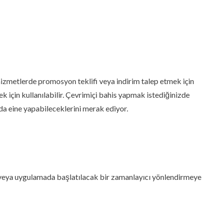
 hizmetlerde promosyon teklifi veya indirim talep etmek için
 için kullanılabilir. Çevrimiçi bahis yapmak istediğinizde
da eine yapabileceklerini merak ediyor.
de veya uygulamada başlatılacak bir zamanlayıcı yönlendirmeye