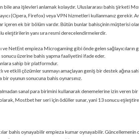
çin bile ana işlevleri anlamak kolaydır. Uluslararası bahis şirketi
arayıcı (Opera, Firefox) veya VPN hizmetleri kullanmanız gerekir. An
r içeren ek bir bölüm vardır. Bütün bunlar bahisçinin müşterisi ol
lu eleştirilerin yanı sıra resmi derecelendirmelerdir.
ını ve NetEnt empieza Microgaming gibi önde gelen sağlayıcıların ge
n sonucu üzerine bahis yapma faaliyetini ifade eder.
nlara sahip bir platformdur.
zlı ve etkili çözümler sunmayı amaçlayan geniş bir destek ağına sahi
ya bir oyunun sonucuna bahis oynarsınız.
madan sanal para birimini kullanarak denemelerine izin veren bir 
olarak, Mostbet her seri için ödüller sunar, yani 13 sonucu eşleştiren 
ar bahis oynayabilir empieza kumar oynayabilir. Güncellemenin düz