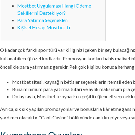
Mostbet Uygulaması Hangi Ödeme
Şekillerini Destekliyor?
Para Yatırma Seçenekleri
Kişisel Hesap Mostbet Tr
O kadar çok farklı spor türü var ki ilginizi çeken bir şey bulacağı
kullanabileceği özel kodlardır. Promosyon kodları bahis maliyetini
öncelikle para yatırmanız gerekir. Pek çok kişi bu konuda herhangi
Mostbet sitesi, kaynağın bêtisier seçeneklerini temsil eden b
Buna minimum para yatırma tutarı ve aylık maksimum pra çek
Dolayısıyla, Mostbet’te oynarken çeşitli eğlenceli seçenekle
Ayrıca, sık sık yapılan promosyonlar ve bonuslarla kâr etme şansın
yardımcı olacaktır. “Canli Casino” bölümünde canlı krupiye veya 