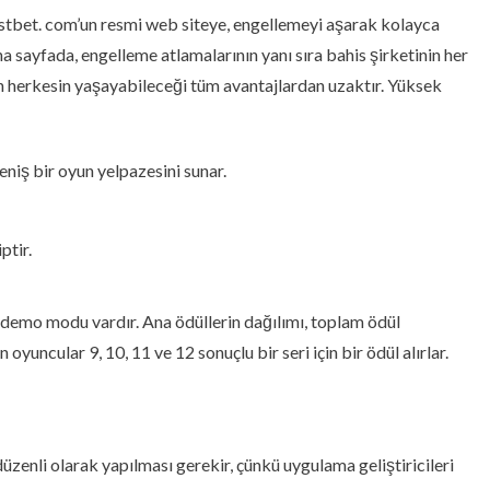
 Mostbet. com’un resmi web siteye, engellemeyi aşarak kolayca
a sayfada, engelleme atlamalarının yanı sıra bahis şirketinin her
an herkesin yaşayabileceği tüm avantajlardan uzaktır. Yüksek
niş bir oyun yelpazesini sunar.
ptir.
demo modu vardır. Ana ödüllerin dağılımı, toplam ödül
oyuncular 9, 10, 11 ve 12 sonuçlu bir seri için bir ödül alırlar.
enli olarak yapılması gerekir, çünkü uygulama geliştiricileri