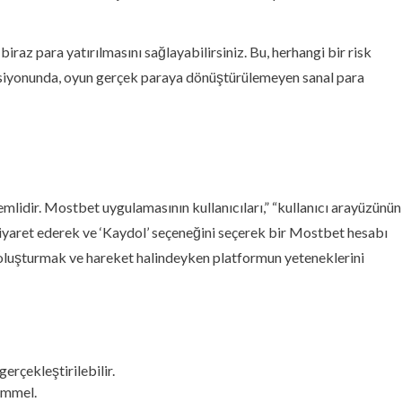
raz para yatırılmasını sağlayabilirsiniz. Bu, herhangi bir risk
rsiyonunda, oyun gerçek paraya dönüştürülemeyen sanal para
nemlidir. Mostbet uygulamasının kullanıcıları,” “kullanıcı arayüzünün
ni ziyaret ederek ve ‘Kaydol’ seçeneğini seçerek bir Mostbet hesabı
bı oluşturmak ve hareket halindeyken platformun yeteneklerini
rçekleştirilebilir.
kemmel.