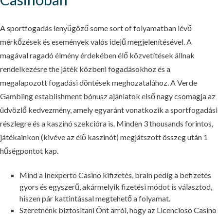
A sportfogadás lenyűgöző some sort of folyamatban lévő
mérkőzések és események valós idejű megjelenítésével. A
magával ragadó élmény érdekében élő közvetítések állnak
rendelkezésre the játék közbeni fogadásokhoz és a
megalapozott fogadási döntések meghozatalához. A Verde
Gambling establishment bónusz ajánlatok első nagy csomagja az
üdvözlő kedvezmény, amely egyaránt vonatkozik a sportfogadási
részlegre és a kaszinó szekcióra is. Minden 3 thousands forintos,
játékainkon (kivéve az élő kaszinót) megjátszott összeg után 1
hűségpontot kap.
Mind a Inexperto Casino kifizetés, brain pedig a befizetés
gyors és egyszerű, akármelyik fizetési módot is választod,
hiszen pár kattintással megtehető a folyamat.
Szeretnénk biztosítani Önt arról, hogy az Licencioso Casino