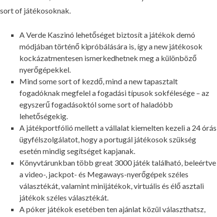
sort of játékosoknak.
A Verde Kaszinó lehetőséget biztosít a játékok demó
módjában történő kipróbálására is, így a new játékosok
kockázatmentesen ismerkedhetnek meg a különböző
nyerőgépekkel.
Mind some sort of kezdő, mind a new tapasztalt
fogadóknak megfelel a fogadási típusok sokfélesége – az
egyszerű fogadásoktól some sort of haladóbb
lehetőségekig.
A játékportfólió mellett a vállalat kiemelten kezeli a 24 órás
ügyfélszolgálatot, hogy a portugál játékosok szükség
esetén mindig segítséget kapjanak.
Könyvtárunkban több great 3000 játék található, beleértve
a video-, jackpot- és Megaways-nyerőgépek széles
választékát, valamint minijátékok, virtuális és élő asztali
játékok széles választékát.
A póker játékok esetében ten ajánlat közül választhatsz,