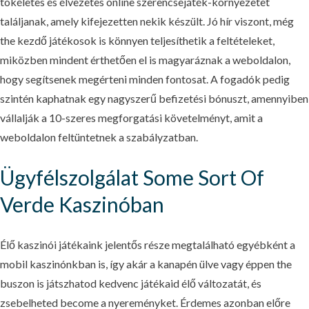
tökéletes és élvezetes online szerencsejáték-környezetet
találjanak, amely kifejezetten nekik készült. Jó hír viszont, még
the kezdő játékosok is könnyen teljesíthetik a feltételeket,
miközben mindent érthetően el is magyaráznak a weboldalon,
hogy segítsenek megérteni minden fontosat. A fogadók pedig
szintén kaphatnak egy nagyszerű befizetési bónuszt, amennyiben
vállalják a 10-szeres megforgatási követelményt, amit a
weboldalon feltüntetnek a szabályzatban.
Ügyfélszolgálat Some Sort Of
Verde Kaszinóban
Élő kaszinói játékaink jelentős része megtalálható egyébként a
mobil kaszinónkban is, így akár a kanapén ülve vagy éppen the
buszon is játszhatod kedvenc játékaid élő változatát, és
zsebelheted become a nyereményket. Érdemes azonban előre