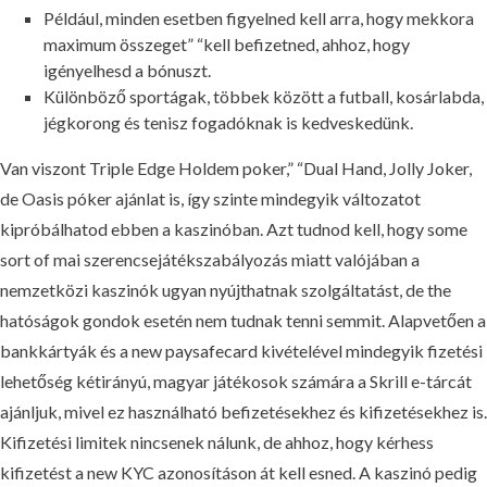
Például, minden esetben figyelned kell arra, hogy mekkora
maximum összeget” “kell befizetned, ahhoz, hogy
igényelhesd a bónuszt.
Különböző sportágak, többek között a futball, kosárlabda,
jégkorong és tenisz fogadóknak is kedveskedünk.
Van viszont Triple Edge Holdem poker,” “Dual Hand, Jolly Joker,
de Oasis póker ajánlat is, így szinte mindegyik változatot
kipróbálhatod ebben a kaszinóban. Azt tudnod kell, hogy some
sort of mai szerencsejátékszabályozás miatt valójában a
nemzetközi kaszinók ugyan nyújthatnak szolgáltatást, de the
hatóságok gondok esetén nem tudnak tenni semmit. Alapvetően a
bankkártyák és a new paysafecard kivételével mindegyik fizetési
lehetőség kétirányú, magyar játékosok számára a Skrill e-tárcát
ajánljuk, mivel ez használható befizetésekhez és kifizetésekhez is.
Kifizetési limitek nincsenek nálunk, de ahhoz, hogy kérhess
kifizetést a new KYC azonosításon át kell esned. A kaszinó pedig