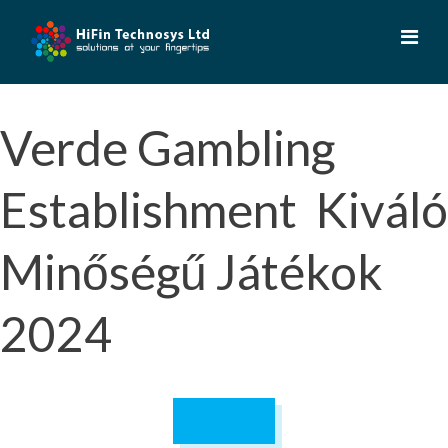
Skip
to
content
Verde Gambling
Establishment ️ Kiváló
Minőségű Játékok
2024
December 27,
2024