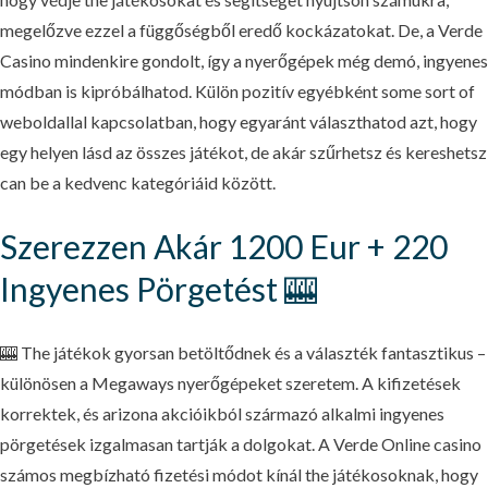
megelőzve ezzel a függőségből eredő kockázatokat. De, a Verde
Casino mindenkire gondolt, így a nyerőgépek még demó, ingyenes
módban is kipróbálhatod. Külön pozitív egyébként some sort of
weboldallal kapcsolatban, hogy egyaránt választhatod azt, hogy
egy helyen lásd az összes játékot, de akár szűrhetsz és kereshetsz
can be a kedvenc kategóriáid között.
Szerezzen Akár 1200 Eur + 220
Ingyenes Pörgetést 🎰
🎰 The játékok gyorsan betöltődnek és a választék fantasztikus –
különösen a Megaways nyerőgépeket szeretem. A kifizetések
korrektek, és arizona akcióikból származó alkalmi ingyenes
pörgetések izgalmasan tartják a dolgokat. A Verde Online casino
számos megbízható fizetési módot kínál the játékosoknak, hogy