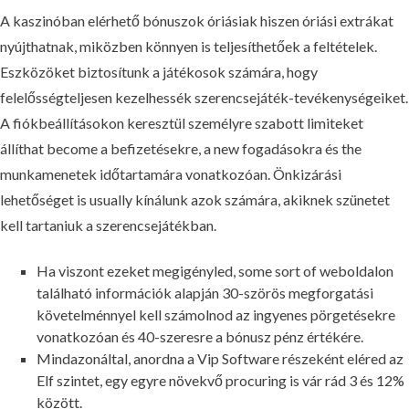
A kaszinóban elérhető bónuszok óriásiak hiszen óriási extrákat
nyújthatnak, miközben könnyen is teljesíthetőek a feltételek.
Eszközöket biztosítunk a játékosok számára, hogy
felelősségteljesen kezelhessék szerencsejáték-tevékenységeiket.
A fiókbeállításokon keresztül személyre szabott limiteket
állíthat become a befizetésekre, a new fogadásokra és the
munkamenetek időtartamára vonatkozóan. Önkizárási
lehetőséget is usually kínálunk azok számára, akiknek szünetet
kell tartaniuk a szerencsejátékban.
Ha viszont ezeket megigényled, some sort of weboldalon
található információk alapján 30-szörös megforgatási
követelménnyel kell számolnod az ingyenes pörgetésekre
vonatkozóan és 40-szeresre a bónusz pénz értékére.
Mindazonáltal, anordna a Vip Software részeként eléred az
Elf szintet, egy egyre növekvő procuring is vár rád 3 és 12%
között.