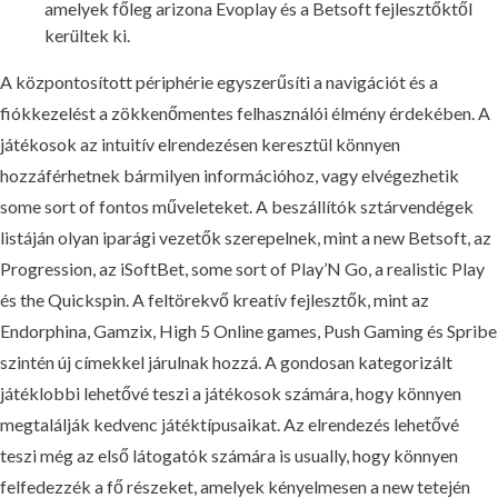
amelyek főleg arizona Evoplay és a Betsoft fejlesztőktől
kerültek ki.
A központosított périphérie egyszerűsíti a navigációt és a
fiókkezelést a zökkenőmentes felhasználói élmény érdekében. A
játékosok az intuitív elrendezésen keresztül könnyen
hozzáférhetnek bármilyen információhoz, vagy elvégezhetik
some sort of fontos műveleteket. A beszállítók sztárvendégek
listáján olyan iparági vezetők szerepelnek, mint a new Betsoft, az
Progression, az iSoftBet, some sort of Play’N Go, a realistic Play
és the Quickspin. A feltörekvő kreatív fejlesztők, mint az
Endorphina, Gamzix, High 5 Online games, Push Gaming és Spribe
szintén új címekkel járulnak hozzá. A gondosan kategorizált
játéklobbi lehetővé teszi a játékosok számára, hogy könnyen
megtalálják kedvenc játéktípusaikat. Az elrendezés lehetővé
teszi még az első látogatók számára is usually, hogy könnyen
felfedezzék a fő részeket, amelyek kényelmesen a new tetején