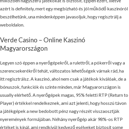
miközben nagyszerű játékokat is biztosít. Éppen ezért, illetve
azért is definitely, mert egy megbízható és jól működő kaszinóról
beszélhetünk, una mindenképpen javasoljuk, hogy regisztrálj a
weboldalon.
Verde Casino – Online Kaszinó
Magyarországon
Legyen szó éppen a nyerőgépekről, a rulettről, a pókerről vagy a
szerencsekerékről tehát, változatos lehetőségek várnak rád, ha
itt regisztrálsz. A kaszinó, ahol nem csak a játékok kiválóak, de a
bónuszok, funkciók és szinte minden, már Magyarországon is
usually elérhető. A nyerőgépek magas, 95% feletti RTP (Return to
Player) értékkel rendelkeznek, ami azt jelenti, hogy hosszú távon
a játékgépek a new bedobott pénz nagy részét visszaosztják
nyeremények formájában. Néhány nyerőgép akár 98%-os RTP
értéket is kínál, ami rendkívül kedvező esélyeket biztosít some