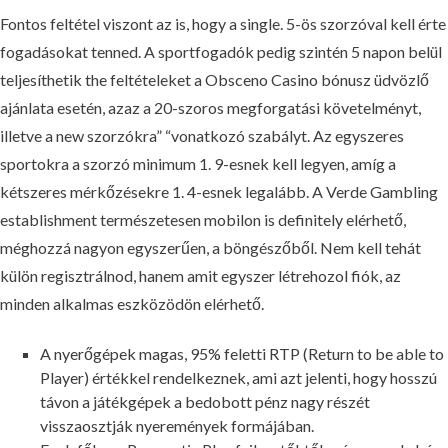
Fontos feltétel viszont az is, hogy a single. 5-ös szorzóval kell érte
fogadásokat tenned. A sportfogadók pedig szintén 5 napon belül
teljesíthetik the feltételeket a Obsceno Casino bónusz üdvözlő
ajánlata esetén, azaz a 20-szoros megforgatási követelményt,
illetve a new szorzókra” “vonatkozó szabályt. Az egyszeres
sportokra a szorzó minimum 1. 9-esnek kell legyen, amíg a
kétszeres mérkőzésekre 1. 4-esnek legalább. A Verde Gambling
establishment természetesen mobilon is definitely elérhető,
méghozzá nagyon egyszerűen, a böngészőből. Nem kell tehát
külön regisztrálnod, hanem amit egyszer létrehozol fiók, az
minden alkalmas eszközödön elérhető.
A nyerőgépek magas, 95% feletti RTP (Return to be able to
Player) értékkel rendelkeznek, ami azt jelenti, hogy hosszú
távon a játékgépek a bedobott pénz nagy részét
visszaosztják nyeremények formájában.