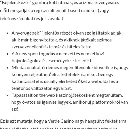
“Bejelentkezés” gombra kattintanak, és arizona érvényesítés
előtt megadják a regisztrált email-based címüket (vagy
telefonszámukat) és jelszavukat.
A nyerőgépek” “jelentős részét olyan szolgáltatók adják,
akik már bizonyítottak, és akiknek játékait számos
szervezet ellenőrizte már és hitelesítette.
⚡️ A new sportfogadás a nemzeti és nemzetközi
bajnokságokra és eseményekre terjed ki.
Mindazonáltal, érdemes megemlítenünk zidovudine is, hogy
könnyen teljesíthetőek a feltételek is, miközben egy
kattintással el is usually elérheted őket a weboldal és a
telefonos változaton egyaránt.
Tapasztalt on the web kaszinójátékosként megtanultam,
hogy óvatos és igényes legyek, amikor új platformokról van
szó.
Ez is azt mutatja, hogy a Verde Casino nagy hangsúlyt fektet arra,
hogy védje the játékosokat és segítséget nyújtson számukra,