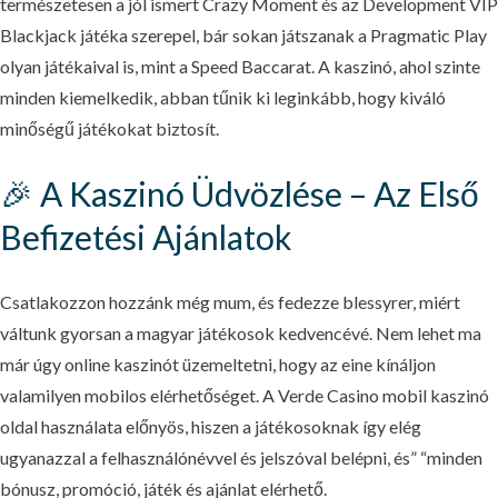
természetesen a jól ismert Crazy Moment és az Development VIP
Blackjack játéka szerepel, bár sokan játszanak a Pragmatic Play
olyan játékaival is, mint a Speed Baccarat. A kaszinó, ahol szinte
minden kiemelkedik, abban tűnik ki leginkább, hogy kiváló
minőségű játékokat biztosít.
🎉 A Kaszinó Üdvözlése – Az Első
Befizetési Ajánlatok
Csatlakozzon hozzánk még mum, és fedezze blessyrer, miért
váltunk gyorsan a magyar játékosok kedvencévé. Nem lehet ma
már úgy online kaszinót üzemeltetni, hogy az eine kínáljon
valamilyen mobilos elérhetőséget. A Verde Casino mobil kaszinó
oldal használata előnyös, hiszen a játékosoknak így elég
ugyanazzal a felhasználónévvel és jelszóval belépni, és” “minden
bónusz, promóció, játék és ajánlat elérhető.