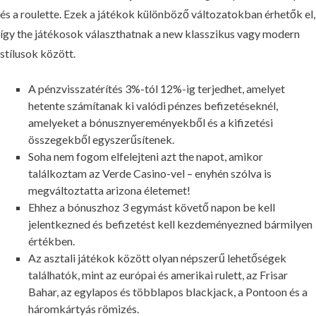
és a roulette. Ezek a játékok különböző változatokban érhetők el,
így the játékosok választhatnak a new klasszikus vagy modern
stílusok között.
A pénzvisszatérítés 3%-tól 12%-ig terjedhet, amelyet
hetente számítanak ki valódi pénzes befizetéseknél,
amelyeket a bónusznyereményekből és a kifizetési
összegekből egyszerűsítenek.
Soha nem fogom elfelejteni azt the napot, amikor
találkoztam az Verde Casino-vel – enyhén szólva is
megváltoztatta arizona életemet!
Ehhez a bónuszhoz 3 egymást követő napon be kell
jelentkezned és befizetést kell kezdeményezned bármilyen
értékben.
Az asztali játékok között olyan népszerű lehetőségek
találhatók, mint az európai és amerikai rulett, az Frisar
Bahar, az egylapos és többlapos blackjack, a Pontoon és a
háromkártyás römizés.