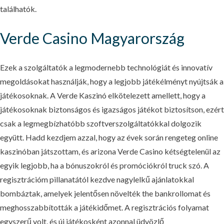
találhatók.
Verde Casino Magyarország
Ezek a szolgáltatók a legmodernebb technológiát és innovatív
megoldásokat használják, hogy a legjobb játékélményt nyújtsák a
játékosoknak. A Verde Kaszinó elkötelezett amellett, hogy a
játékosoknak biztonságos és igazságos játékot biztosítson, ezért
csak a legmegbízhatóbb szoftverszolgáltatókkal dolgozik
együtt. Hadd kezdjem azzal, hogy az évek során rengeteg online
kaszinóban játszottam, és arizona Verde Casino kétségtelenül az
egyik legjobb, ha a bónuszokról és promóciókról truck szó. A
regisztrációm pillanatától kezdve nagylelkű ajánlatokkal
bombáztak, amelyek jelentősen növelték the bankrollomat és
meghosszabbították a játékidőmet. A regisztrációs folyamat
egyszerű volt, és új játékosként azonnal üdvözlő