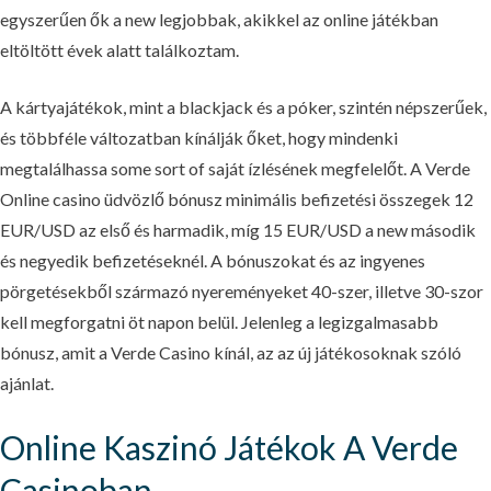
egyszerűen ők a new legjobbak, akikkel az online játékban
eltöltött évek alatt találkoztam.
A kártyajátékok, mint a blackjack és a póker, szintén népszerűek,
és többféle változatban kínálják őket, hogy mindenki
megtalálhassa some sort of saját ízlésének megfelelőt. A Verde
Online casino üdvözlő bónusz minimális befizetési összegek 12
EUR/USD az első és harmadik, míg 15 EUR/USD a new második
és negyedik befizetéseknél. A bónuszokat és az ingyenes
pörgetésekből származó nyereményeket 40-szer, illetve 30-szor
kell megforgatni öt napon belül. Jelenleg a legizgalmasabb
bónusz, amit a Verde Casino kínál, az az új játékosoknak szóló
ajánlat.
Online Kaszinó Játékok A Verde
Casinoban