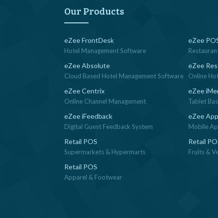
navigation
Our Products
eZee FrontDesk
eZee POS
Hotel Management Software
Restauran
eZee Absolute
eZee Res
Cloud Based Hotel Management Software
Online Ho
eZee Centrix
eZee iMe
Online Channel Management
Tablet Ba
eZee iFeedback
eZee App
Digital Guest Feedback System
Mobile App
Retail POS
Retail P
Supermarkets & Hypermarts
Fruits & V
Retail POS
Apparel & Footwear