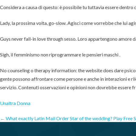
Considera a causa di questo: è possibile tu tuttavia essere dentro d
Lady, la prossima volta, go-slow. Agisci come vorrebbe che lui agi
Guys never fall-in love through sesso. Loro appartengono amore davve
Sigh, il femminismo non riprogrammare le pensieri maschi .
No counseling o therapy information: the website does dare psicoter
gente possono affrontare come persone e anche in interazioni e ri
servizio. Contenuti osservazioni e opinioni non dovrebbe essere f
Unaltra Donna
Post
←
What exactly Latin Mail Order Star of the wedding?
Play Free 