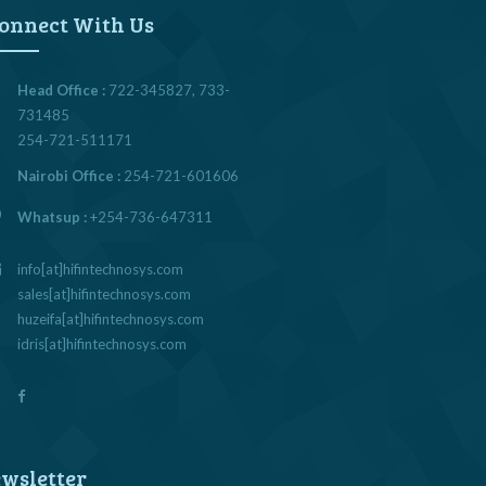
onnect With Us
Head Office :
722-345827, 733-
731485
254-721-511171
Nairobi Office :
254-721-601606
Whatsup :
+254-736-647311
info[at]hifintechnosys.com
sales[at]hifintechnosys.com
huzeifa[at]hifintechnosys.com
idris[at]hifintechnosys.com
wsletter