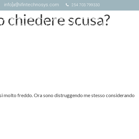
info[at]hifintechnosys.com
254 703 799330
 chiedere scusa?
Schedule Online Demo
Free Trial
Contact Us
birsi molto freddo. Ora sono distruggendo me stesso considerando