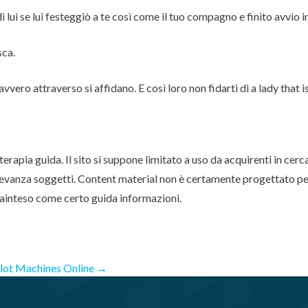
i lui se lui festeggiò a te così come il tuo compagno e finito avvio 
sca.
ro attraverso si affidano. E così loro non fidarti di a lady that is
apia guida. Il sito si suppone limitato a uso da acquirenti in cerc
levanza soggetti. Content material non è certamente progettato pe
rainteso come certo guida informazioni.
Slot Machines Online
→