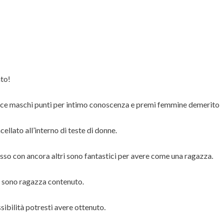
Other Retail Software
Feedback System – eZee
Sales Distribution Software
iFeedback
Mobile App
Hotel Mobile App Builder –
Appytect
to!
isce maschi punti per intimo conoscenza e premi femmine demerito 
llato all’interno di teste di donne.
o con ancora altri sono fantastici per avere come una ragazza.
ti sono ragazza contenuto.
sibilità potresti avere ottenuto.