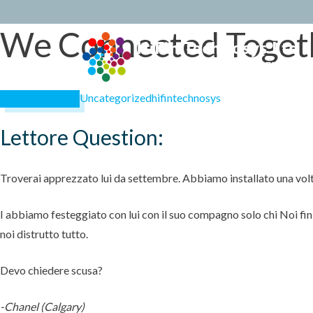
We Connected Togethe
Skip
to
conten
Uncategorized
hifintechnosys
February 28, 2023
Lettore Question:
Troverai apprezzato lui da settembre. Abbiamo installato una volt
I abbiamo festeggiato con lui con il suo compagno solo chi Noi fi
noi distrutto tutto.
Devo chiedere scusa?
-Chanel (Calgary)