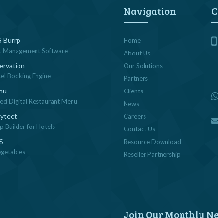
Navigation
C
 Burrp
Home
t Management Software
About Us
ervation
Our Solutions
tel Booking Engine
Partners
nu
Clients
sed Digital Restaurant Menu
News
ytect
Careers
 Builder for Hotels
Contact Us
OS
Resource Download
egetables
Reseller Partnership
Join Our Monthly Ne