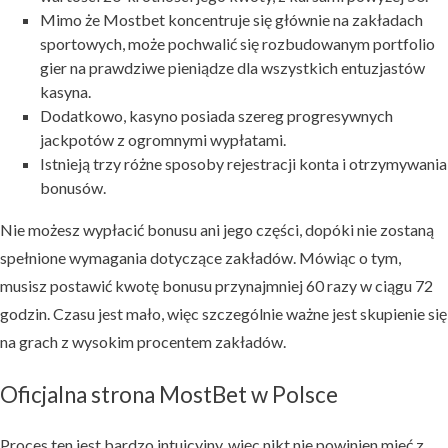
Mimo że Mostbet koncentruje się głównie na zakładach
sportowych, może pochwalić się rozbudowanym portfolio
gier na prawdziwe pieniądze dla wszystkich entuzjastów
kasyna.
Dodatkowo, kasyno posiada szereg progresywnych
jackpotów z ogromnymi wypłatami.
Istnieją trzy różne sposoby rejestracji konta i otrzymywania
bonusów.
Nie możesz wypłacić bonusu ani jego części, dopóki nie zostaną
spełnione wymagania dotyczące zakładów. Mówiąc o tym,
musisz postawić kwotę bonusu przynajmniej 60 razy w ciągu 72
godzin. Czasu jest mało, więc szczególnie ważne jest skupienie się
na grach z wysokim procentem zakładów.
Oficjalna strona MostBet w Polsce
Proces ten jest bardzo intuicyjny, więc nikt nie powinien mieć z