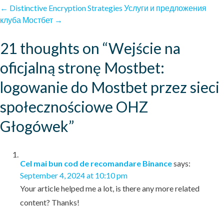
Post
←
Distinctive Encryption Strategies
Услуги и предложения
клуба Мостбет
→
navigation
21 thoughts on “
Wejście na
oficjalną stronę Mostbet:
logowanie do Mostbet przez sieci
społecznościowe OHZ
Głogówek
”
Cel mai bun cod de recomandare Binance
says:
September 4, 2024 at 10:10 pm
Your article helped me a lot, is there any more related
content? Thanks!