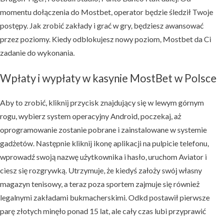
momentu dołączenia do Mostbet, operator będzie śledził Twoje
postępy. Jak zrobić zakłady i grać w gry, będziesz awansować
przez poziomy. Kiedy odblokujesz nowy poziom, Mostbet da Ci
zadanie do wykonania.
Wpłaty i wypłaty w kasynie MostBet w Polsce
Aby to zrobić, kliknij przycisk znajdujący się w lewym górnym
rogu, wybierz system operacyjny Android, poczekaj, aż
oprogramowanie zostanie pobrane i zainstalowane w systemie
gadżetów. Następnie kliknij ikonę aplikacji na pulpicie telefonu,
wprowadź swoją nazwę użytkownika i hasło, uruchom Aviator i
ciesz się rozgrywką. Utrzymuje, że kiedyś założy swój własny
magazyn tenisowy, a teraz poza sportem zajmuje się również
legalnymi zakładami bukmacherskimi. Odkd postawił pierwsze
parę złotych minęło ponad 15 lat, ale cały czas lubi przyprawić