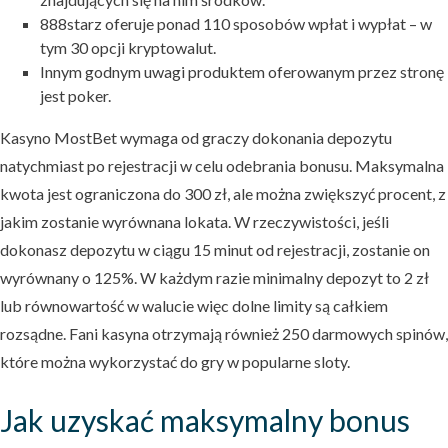
888starz oferuje ponad 110 sposobów wpłat i wypłat – w
tym 30 opcji kryptowalut.
Innym godnym uwagi produktem oferowanym przez stronę
jest poker.
Kasyno MostBet wymaga od graczy dokonania depozytu
natychmiast po rejestracji w celu odebrania bonusu. Maksymalna
kwota jest ograniczona do 300 zł, ale można zwiększyć procent, z
jakim zostanie wyrównana lokata. W rzeczywistości, jeśli
dokonasz depozytu w ciągu 15 minut od rejestracji, zostanie on
wyrównany o 125%. W każdym razie minimalny depozyt to 2 zł
lub równowartość w walucie więc dolne limity są całkiem
rozsądne. Fani kasyna otrzymają również 250 darmowych spinów,
które można wykorzystać do gry w popularne sloty.
Jak uzyskać maksymalny bonus