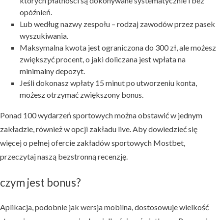
których płatności są dokonywane systematycznie i bez
opóźnień.
Lub według nazwy zespołu – rodzaj zawodów przez pasek
wyszukiwania.
Maksymalna kwota jest ograniczona do 300 zł, ale możesz
zwiększyć procent, o jaki doliczana jest wpłata na
minimalny depozyt.
Jeśli dokonasz wpłaty 15 minut po utworzeniu konta,
możesz otrzymać zwiększony bonus.
Ponad 100 wydarzeń sportowych można obstawić w jednym
zakładzie, również w opcji zakładu live. Aby dowiedzieć się
więcej o pełnej ofercie zakładów sportowych Mostbet,
przeczytaj naszą bezstronną recenzję.
czym jest bonus?
Aplikacja, podobnie jak wersja mobilna, dostosowuje wielkość