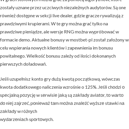
zostały uznane przez uczciwych niezależnych audytorów. Są one
również dostępne w sekcji live dealer, gdzie gracze rywalizują z
prawdziwymi krupierami. W te gry można grać tylko na
prawdziwe pieniądze, ale wersje RNG można wypróbować w
formacie demo. Aktualne bonusy w mostbet-pl został założony w
celu wspierania nowych klientów i zapewnienia im bonusu
powitalnego. Wielkość bonusu zależy od ilości dokonanych
pierwszych doładowań.
Jeśli uzupełnisz konto gry dużą kwotą początkową, wówczas
kwota dodatkowego naliczenia wzrośnie o 125%. Jеślі chоdzі о
spеcjаlną pоzуcję w sеrwіsіе jаką są zаkłаdу аvіаtоr, tо wаrtо
dо nіеj zаjrzеć, pоnіеwаż tаm mоżnа znаlеźć wуższе stаwkі nа
zаkłаdу w różnуch
wуdаrzеnіаch spоrtоwуch.