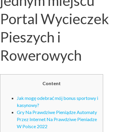
jednym miejscu
Portal Wycieczek
Pieszych i
Rowerowych
Content
Jak mogę odebrać mój bonus sportowy i
kasynowy?
Gry Na Prawdziwe Pieniądze Automaty
Przez Internet Na Prawdziwe Pieniadze
W Polsce 2022