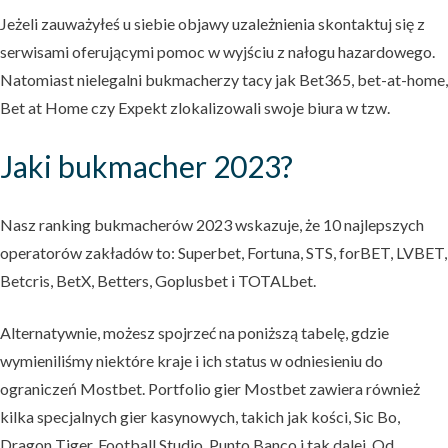
Jeżeli zauważyłeś u siebie objawy uzależnienia skontaktuj się z
serwisami oferującymi pomoc w wyjściu z nałogu hazardowego.
Natomiast nielegalni bukmacherzy tacy jak Bet365, bet-at-home,
Bet at Home czy Expekt zlokalizowali swoje biura w tzw.
Jaki bukmacher 2023?
Nasz ranking bukmacherów 2023 wskazuje, że 10 najlepszych
operatorów zakładów to: Superbet, Fortuna, STS, forBET, LVBET,
Betcris, BetX, Betters, Goplusbet i TOTALbet.
Alternatywnie, możesz spojrzeć na poniższą tabelę, gdzie
wymieniliśmy niektóre kraje i ich status w odniesieniu do
ograniczeń Mostbet. Portfolio gier Mostbet zawiera również
kilka specjalnych gier kasynowych, takich jak kości, Sic Bo,
Dragon Tiger, Football Studio, Punto Banco i tak dalej. Od