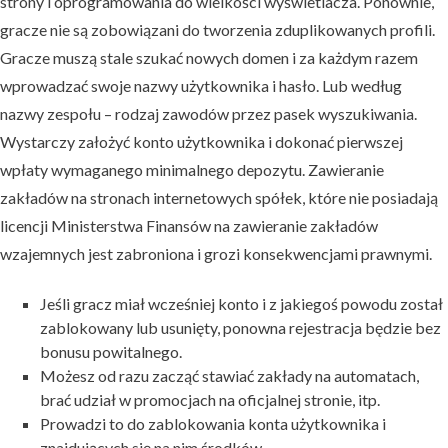
strony i oprogramowania do wielkości wyświetlacza. Ponownie,
gracze nie są zobowiązani do tworzenia zduplikowanych profili.
Gracze muszą stale szukać nowych domen i za każdym razem
wprowadzać swoje nazwy użytkownika i hasło. Lub według
nazwy zespołu – rodzaj zawodów przez pasek wyszukiwania.
Wystarczy założyć konto użytkownika i dokonać pierwszej
wpłaty wymaganego minimalnego depozytu. Zawieranie
zakładów na stronach internetowych spółek, które nie posiadają
licencji Ministerstwa Finansów na zawieranie zakładów
wzajemnych jest zabroniona i grozi konsekwencjami prawnymi.
Jeśli gracz miał wcześniej konto i z jakiegoś powodu został
zablokowany lub usunięty, ponowna rejestracja będzie bez
bonusu powitalnego.
Możesz od razu zacząć stawiać zakłady na automatach,
brać udział w promocjach na oficjalnej stronie, itp.
Prowadzi to do zablokowania konta użytkownika i
znajdujących się na nim środków.