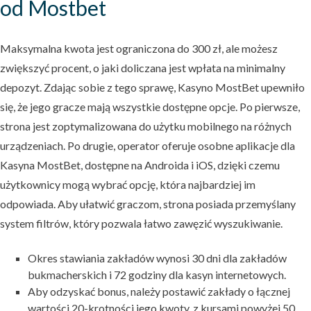
od Mostbet
Maksymalna kwota jest ograniczona do 300 zł, ale możesz
zwiększyć procent, o jaki doliczana jest wpłata na minimalny
depozyt. Zdając sobie z tego sprawę, Kasyno MostBet upewniło
się, że jego gracze mają wszystkie dostępne opcje. Po pierwsze,
strona jest zoptymalizowana do użytku mobilnego na różnych
urządzeniach. Po drugie, operator oferuje osobne aplikacje dla
Kasyna MostBet, dostępne na Androida i iOS, dzięki czemu
użytkownicy mogą wybrać opcję, która najbardziej im
odpowiada. Aby ułatwić graczom, strona posiada przemyślany
system filtrów, który pozwala łatwo zawęzić wyszukiwanie.
Okres stawiania zakładów wynosi 30 dni dla zakładów
bukmacherskich i 72 godziny dla kasyn internetowych.
Aby odzyskać bonus, należy postawić zakłady o łącznej
wartości 20-krotności jego kwoty, z kursami powyżej 50.