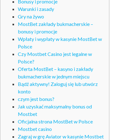
Bonusy i promocje
Warunki i zasady
Gry na żywo
MostBet zakłady bukmacherskie –
bonusy i promocje
Wpłaty i wypłaty w kasynie MostBet w
Polsce
Czy Mostbet Casino jest legalne w
Polsce?
Oferta MostBet – kasyno i zakłady
bukmacherskie w jednym miejscu
Bądź aktywny! Zaloguj się lub utwórz
konto
czym jest bonus?
Jak uzyskać maksymalny bonus od
Mostbet
Oficjalna strona MostBet w Polsce
Mostbet casino
Zagraj w grę Aviator w kasynie Mostbet