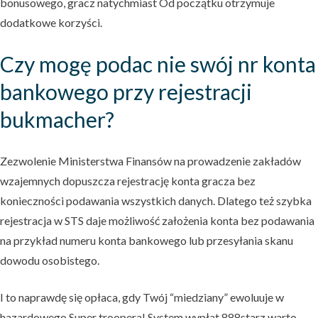
bonusowego, gracz natychmiast Od początku otrzymuje
dodatkowe korzyści.
Czy mogę podac nie swój nr konta
bankowego przy rejestracji
bukmacher?
Zezwolenie Ministerstwa Finansów na prowadzenie zakładów
wzajemnych dopuszcza rejestrację konta gracza bez
konieczności podawania wszystkich danych. Dlatego też szybka
rejestracja w STS daje możliwość założenia konta bez podawania
na przykład numeru konta bankowego lub przesyłania skanu
dowodu osobistego.
I to naprawdę się opłaca, gdy Twój “miedziany” ewoluuje w
hazardowego Super troopera! System wypłat 888starz warto