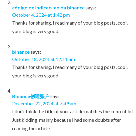
código de indicac~ao da binance
says:
October 4, 2024 at 1:42 pm
Thanks for sharing. I read many of your blog posts, cool,
your blog is very good.
binance
says:
October 18, 2024 at 12:11 am
Thanks for sharing. I read many of your blog posts, cool,
your blog is very good.
Binance创建账户
says:
December 22, 2024 at 7:49 am
I don’t think the title of your article matches the content lol.
Just kidding, mainly because I had some doubts after
reading the article.