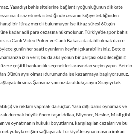
olamaz. Yasadışı bahis sitelerine bağlantı yoğunluğunun dikkate
a cezasına itiraz etmek istediğinde cezanın kişiye tebliğinden
angi bir itiraz mercii bulunmuyor ise itiraz süresi 60 gün
n güne kadar adlî para cezasına hükmolunur. Türkiye’de spor bahis
ı sıra Canlı Video Poker ve Canlı Bakara da dahil olmak üzere
öylece günün her saati oyunların keyfini çıkarabilirsiniz. Betcio
ynamanıza izin verir, bu da aksiyonun bir parçası olabileceğiniz
ak üzere çeşitli bankacılık seçenekleri arasından seçim yapın. Betcio
ayıdan 3’ünün aynı olması durumunda ise kazanmaya başlıyorsunuz.
şlayabilirsiniz. Şansınız yanınızda oldukça aynı 3 sayıyı tek
(matikçi) ve reklam yapmak da suçtur. Yasa dışı bahis oynamak ve
 uzak durmak büyük önem taşır.İddiaa, Bilyoner, Nesine, Misli gibi
ın ve oynatmanın hukuki boyutlarını, karşılaşılan cezaları ve bu
nternet yoluyla erişim sağlayarak Türkiye’de oynanmasına imkan