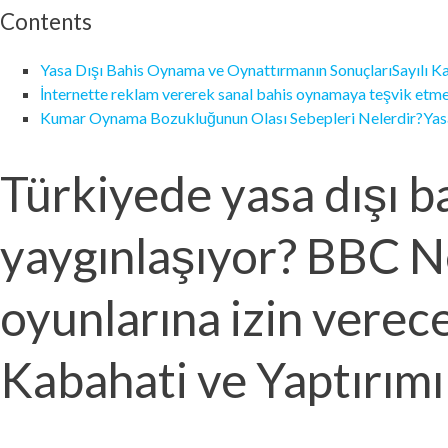
Contents
Yasa Dışı Bahis Oynama ve Oynattırmanın SonuçlarıSayılı K
İnternette reklam vererek sanal bahis oynamaya teşvik etm
Kumar Oynama Bozukluğunun Olası Sebepleri Nelerdir?Yasa
Türkiyede yasa dışı b
yaygınlaşıyor? BBC N
oyunlarına izin vere
Kabahati ve Yaptırım