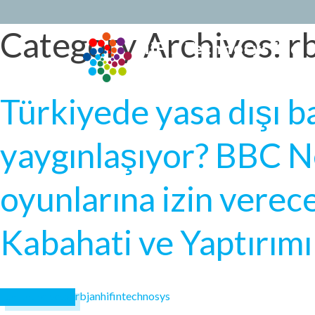
Category Archives: r
Skip
to
conten
Türkiyede yasa dışı b
yaygınlaşıyor? BBC N
oyunlarına izin vere
Kabahati ve Yaptırım
rbjan
hifintechnosys
January 10, 2025