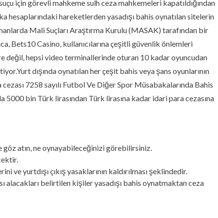
 suçu için görevli mahkeme sulh ceza mahkemeleri kapatıldığından
hesaplarındaki hareketlerden yasadışı bahis oynatılan sitelerin
zamanlarda Mali Suçları Araştırma Kurulu (MASAK) tarafından bir
, Bets10 Casino, kullanıcılarına çeşitli güvenlik önlemleri
öre değil, hepsi video terminallerinde oturan 10 kadar oyuncudan
iyor.Yurt dışında oynatılan her çeşit bahis veya şans oyunlarının
 cezası 7258 sayılı Futbol Ve Diğer Spor Müsabakalarında Bahis
5000 bin Türk lirasından Türk lirasına kadar idari para cezasına
göz atın, ne oynayabileceğinizi görebilirsiniz.
ektir.
ni ve yurtdışı çıkış yasaklarının kaldırılması şeklindedir.
alacakları belirtilen kişiler yasadışı bahis oynatmaktan ceza