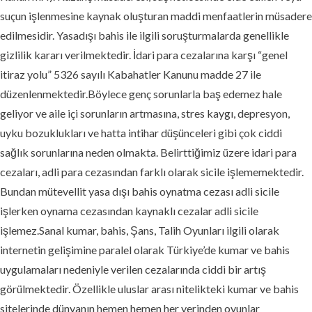
suçun işlenmesine kaynak oluşturan maddi menfaatlerin müsadere
edilmesidir. Yasadışı bahis ile ilgili soruşturmalarda genellikle
gizlilik kararı verilmektedir. İdari para cezalarına karşı “genel
itiraz yolu” 5326 sayılı Kabahatler Kanunu madde 27 ile
düzenlenmektedir.Böylece genç sorunlarla baş edemez hale
geliyor ve aile içi sorunların artmasına, stres kaygı, depresyon,
uyku bozuklukları ve hatta intihar düşünceleri gibi çok ciddi
sağlık sorunlarına neden olmakta. Belirttiğimiz üzere idari para
cezaları, adli para cezasından farklı olarak sicile işlememektedir.
Bundan mütevellit yasa dışı bahis oynatma cezası adli sicile
işlerken oynama cezasından kaynaklı cezalar adli sicile
işlemez.Sanal kumar, bahis, Şans, Talih Oyunları ilgili olarak
internetin gelişimine paralel olarak Türkiye’de kumar ve bahis
uygulamaları nedeniyle verilen cezalarında ciddi bir artış
görülmektedir. Özellikle uluslar arası nitelikteki kumar ve bahis
sitelerinde dünyanın hemen hemen her yerinden oyunlar