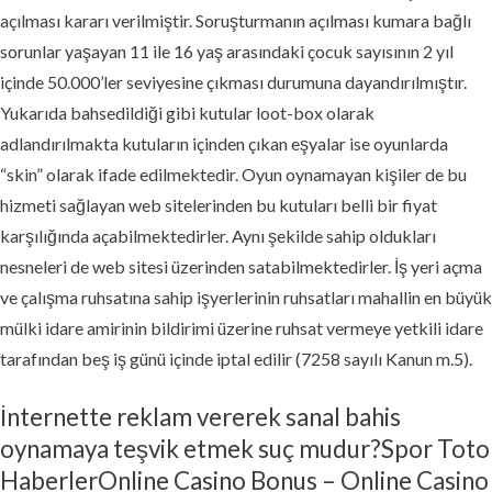
açılması kararı verilmiştir. Soruşturmanın açılması kumara bağlı
sorunlar yaşayan 11 ile 16 yaş arasındaki çocuk sayısının 2 yıl
içinde 50.000’ler seviyesine çıkması durumuna dayandırılmıştır.
Yukarıda bahsedildiği gibi kutular loot-box olarak
adlandırılmakta kutuların içinden çıkan eşyalar ise oyunlarda
“skin” olarak ifade edilmektedir. Oyun oynamayan kişiler de bu
hizmeti sağlayan web sitelerinden bu kutuları belli bir fiyat
karşılığında açabilmektedirler. Aynı şekilde sahip oldukları
nesneleri de web sitesi üzerinden satabilmektedirler. İş yeri açma
ve çalışma ruhsatına sahip işyerlerinin ruhsatları mahallin en büyük
mülki idare amirinin bildirimi üzerine ruhsat vermeye yetkili idare
tarafından beş iş günü içinde iptal edilir (7258 sayılı Kanun m.5).
İnternette reklam vererek sanal bahis
oynamaya teşvik etmek suç mudur?Spor Toto
HaberlerOnline Casino Bonus – Online Casino