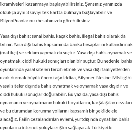
ikramiyeleri kazanmaya başlayabilirsiniz. Şansınız yanınızda
oldukça aynı 3 sayıyı tek kartta bulmaya başlayabilir ve
BilyonPuanlarınızı hesabınızda görebilirsiniz.
Yasa dışı bahis; sanal bahis, kaçak bahis, illegal bahis olarak da
bilinir. Yasa dışı bahis kapsamında banka hesaplarını kullandırmak
(matikçi) ve reklam yapmak da suçtur. Yasa dışı bahis oynamak ve
oynatmak, ciddi hukuki sonuçları olan bir suçtur. Bu nedenle, bahis
oyunlarında yasal siteleri tercih etmek ve yasa dışı faaliyetlerden
uzak durmak büyük önem taşır.İddiaa, Bilyoner, Nesine, Misli gibi
yasal siteler dışında bahis oynatmak ve oynamak yasa dışıdır ve
ciddi hukuki sonuçlar doğurabilir. Bu yazıda, yasa dışı bahis
oynamanın ve oynatmanın hukuki boyutlarını, karşılaşılan cezaları
ve bu durumdan korunma yollarını kapsamlı bir şekilde ele
alacağız. Failin cezalandırılan eylemi, yurtdışında oynatılan bahis
oyunlarına internet yoluyla erişim sağlayarak Türkiye’de