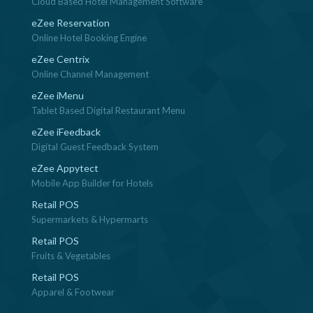
Cloud Based Hotel Management Software
eZee Reservation
Online Hotel Booking Engine
eZee Centrix
Online Channel Management
eZee iMenu
Tablet Based Digital Restaurant Menu
eZee iFeedback
Digital Guest Feedback System
eZee Appytect
Mobile App Builder for Hotels
Retail POS
Supermarkets & Hypermarts
Retail POS
Fruits & Vegetables
Retail POS
Apparel & Footwear