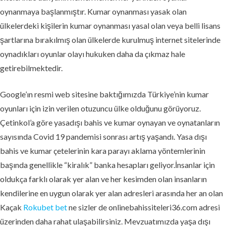
oynanmaya başlanmıştır. Kumar oynanması yasak olan
ülkelerdeki kişilerin kumar oynanması yasal olan veya belli lisans
şartlarına bırakılmış olan ülkelerde kurulmuş internet sitelerinde
oynadıkları oyunlar olayı hukuken daha da çıkmaz hale
getirebilmektedir.
Google’ın resmi web sitesine baktığımızda Türkiye’nin kumar
oyunları için izin verilen otuzuncu ülke olduğunu görüyoruz.
Çetinkol’a göre yasadışı bahis ve kumar oynayan ve oynatanların
sayısında Covid 19 pandemisi sonrası artış yaşandı. Yasa dışı
bahis ve kumar çetelerinin kara parayı aklama yöntemlerinin
başında genellikle “kiralık” banka hesapları geliyor.İnsanlar için
oldukça farklı olarak yer alan ve her kesimden olan insanların
kendilerine en uygun olarak yer alan adresleri arasında her an olan
Kaçak
Rokubet bet
ne sizler de onlinebahissiteleri36.com adresi
üzerinden daha rahat ulaşabilirsiniz. Mevzuatımızda yaşa dışı