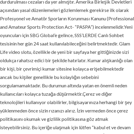
durdurulması cezaları da yer almıştır. Amerika Birleşik Devletleri
açısından yasal düzenlemeleri gözlemlemek gerekirse ilk olarak
Profesyonel ve Amatör Sporların Korunması Kanunu (Professional
and Amateur Sports Protection Act- “PASPA”) incelenmelidir.Yeni
oyuncuları için SBG Global’e gelince, SSS’LERDE Canlı Sohbet
tesisinin her gün 24 saat kullanılabileceğini belirtmektedir. Glam
Life video slotu, özellikle de yeni bir sayfaya her gittiğinizde sizi
oldukça rahatsız edici bir şekilde hatırlatır. Kumar alışkanlığı olan
bir kişi, bir çevrimiçi kumar sitesine kolayca erişebilmektedir
ancak bu kişiler genellikle bu kolaylığın sebebini
sorgulamamaktadır. Bu durumun altında yatan en önemli neden
kullanıcıları kolayca tuzağa düşürmektir.Çerez ve diğer
teknolojileri kullanıyor olabilirler, bilgisayarınıza herhangi bir şey
yüklenmeden önce sizin rızanızı alırız. İzin vermeden önce çerez
politikasını okumak ve gizlilik politikasına göz atmak
isteyebilirsiniz. Bu içeriğe ulaşmak için lütfen “kabul et ve devam