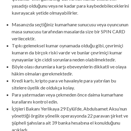
yasadışı olduğunu veya ne kadar para kaybedebileceklerini
kavrayacak yetide olmayabilirler.
Masanızda seçtiğiniz kumarhane sunucusu veya oyuncunun
masa sunucusu tarafından masalarda size bir SPIN CARD
verilecektir.
Tıpkı geleneksel kumar oynamada olduğu gibi, çevrimiçi
kumarın da birçok riski vardır ve bunlar çevrimiçi kumar
oynayanlar için ciddi sorunlara neden olabilmektedir.
Böyle olası durumlara karşı ebeveynlerin dikkatli ve olaya
hâkim olmaları gerekmektedir.
Kredi kartı, kripto para ve havaleyle para yatırılan bu
sitelere üyelik de oldukça kolay.
Para yatırmadan veya çekmeden önce daima kumarhane
kurallarını kontrol edin.
İçişleri Bakanı Yerlikaya 29 Eylül’de, Abdulsamet Aksu’nun
yönettiği örgüte yönelik operasyonda 22 paravan şirket ve
şüpheli şahıslara ait 39 banka hesabına el konulduğunu
açıkladı.