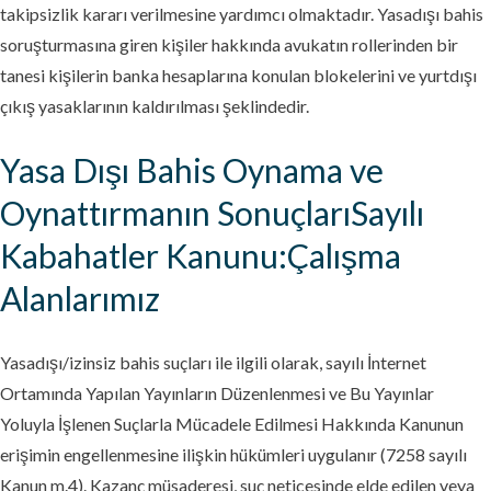
takipsizlik kararı verilmesine yardımcı olmaktadır. Yasadışı bahis
soruşturmasına giren kişiler hakkında avukatın rollerinden bir
tanesi kişilerin banka hesaplarına konulan blokelerini ve yurtdışı
çıkış yasaklarının kaldırılması şeklindedir.
Yasa Dışı Bahis Oynama ve
Oynattırmanın SonuçlarıSayılı
Kabahatler Kanunu:Çalışma
Alanlarımız
Yasadışı/izinsiz bahis suçları ile ilgili olarak, sayılı İnternet
Ortamında Yapılan Yayınların Düzenlenmesi ve Bu Yayınlar
Yoluyla İşlenen Suçlarla Mücadele Edilmesi Hakkında Kanunun
erişimin engellenmesine ilişkin hükümleri uygulanır (7258 sayılı
Kanun m.4). Kazanç müsaderesi, suç neticesinde elde edilen veya