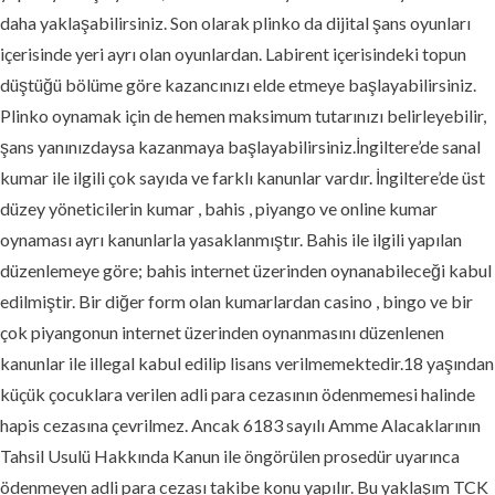
daha yaklaşabilirsiniz. Son olarak plinko da dijital şans oyunları
içerisinde yeri ayrı olan oyunlardan. Labirent içerisindeki topun
düştüğü bölüme göre kazancınızı elde etmeye başlayabilirsiniz.
Plinko oynamak için de hemen maksimum tutarınızı belirleyebilir,
şans yanınızdaysa kazanmaya başlayabilirsiniz.İngiltere’de sanal
kumar ile ilgili çok sayıda ve farklı kanunlar vardır. İngiltere’de üst
düzey yöneticilerin kumar , bahis , piyango ve online kumar
oynaması ayrı kanunlarla yasaklanmıştır. Bahis ile ilgili yapılan
düzenlemeye göre; bahis internet üzerinden oynanabileceği kabul
edilmiştir. Bir diğer form olan kumarlardan casino , bingo ve bir
çok piyangonun internet üzerinden oynanmasını düzenlenen
kanunlar ile illegal kabul edilip lisans verilmemektedir.18 yaşından
küçük çocuklara verilen adli para cezasının ödenmemesi halinde
hapis cezasına çevrilmez. Ancak 6183 sayılı Amme Alacaklarının
Tahsil Usulü Hakkında Kanun ile öngörülen prosedür uyarınca
ödenmeyen adli para cezası takibe konu yapılır. Bu yaklaşım TCK